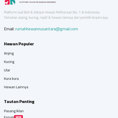
Platform Jual Beli & Adopsi Hewan Peliharaan No. 1 di Indonesia.
Temukan anjing, kucing, reptil & hewan lainnya dari pemilik terpercaya.
Email:
rumahhewannusantara@gmail.com
Hewan Populer
Anjing
Kucing
Ular
Kura kura
Hewan Lainnya
Tautan Penting
Pasang Iklan
Forum
NEW