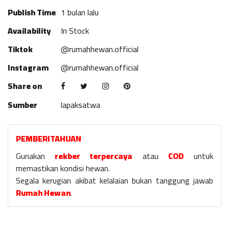
Publish Time
1 bulan lalu
Availability
In Stock
Tiktok
@rumahhewan.official
Instagram
@rumahhewan.official
Share on
Sumber
lapaksatwa
PEMBERITAHUAN
Gunakan
rekber terpercaya
atau
COD
untuk
memastikan kondisi hewan.
Segala kerugian akibat kelalaian bukan tanggung jawab
Rumah Hewan
.