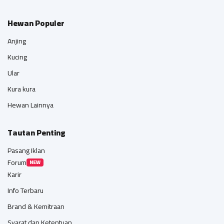
Hewan Populer
Anjing
Kucing
Ular
Kura kura
Hewan Lainnya
Tautan Penting
Pasang Iklan
Forum
NEW
Karir
Info Terbaru
Brand & Kemitraan
Syarat dan Ketentuan