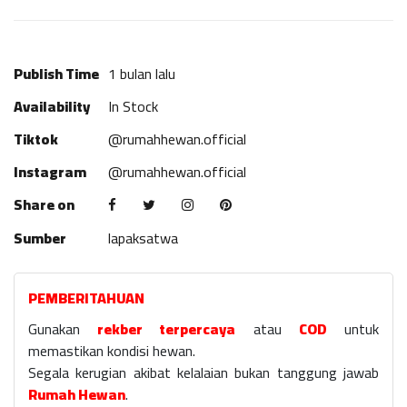
Publish Time
1 bulan lalu
Availability
In Stock
Tiktok
@rumahhewan.official
Instagram
@rumahhewan.official
Share on
Sumber
lapaksatwa
PEMBERITAHUAN
Gunakan
rekber terpercaya
atau
COD
untuk
memastikan kondisi hewan.
Segala kerugian akibat kelalaian bukan tanggung jawab
Rumah Hewan
.