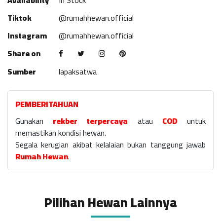
Availability
In Stock
Tiktok
@rumahhewan.official
Instagram
@rumahhewan.official
Share on
Sumber
lapaksatwa
PEMBERITAHUAN
Gunakan
rekber terpercaya
atau
COD
untuk
memastikan kondisi hewan.
Segala kerugian akibat kelalaian bukan tanggung jawab
Rumah Hewan
.
Pilihan Hewan Lainnya