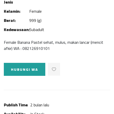
Jenis
Kelamin:
Female
Berat:
999 (g)
Kedewasaan:
Subadult
Female Banana Pastel sehat, mulus, makan lancar (mencit
afkir) WA : 082126910101
HUBUNGI WA
Publish Time
2 bulan lalu