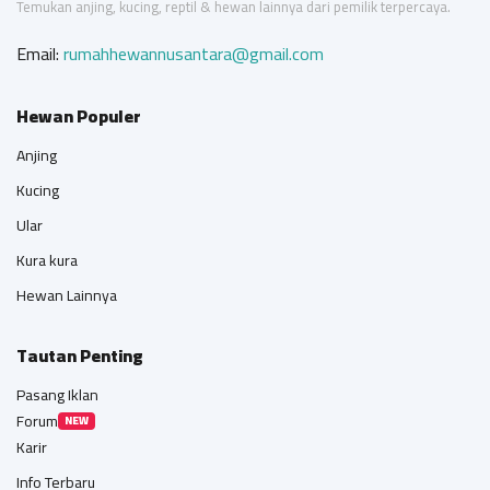
Temukan anjing, kucing, reptil & hewan lainnya dari pemilik terpercaya.
Email:
rumahhewannusantara@gmail.com
Hewan Populer
Anjing
Kucing
Ular
Kura kura
Hewan Lainnya
Tautan Penting
Pasang Iklan
Forum
NEW
Karir
Info Terbaru