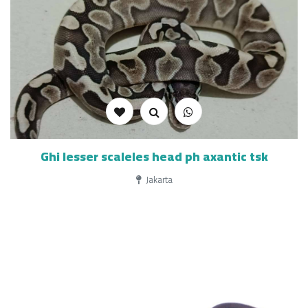
Ghi lesser scaleles head ph axantic tsk
Jakarta