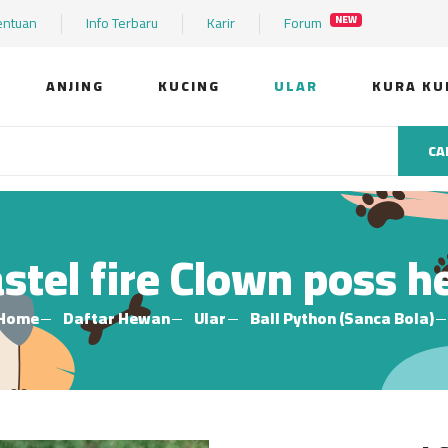
entuan
Info Terbaru
Karir
Forum
NEW
ANJING
KUCING
ULAR
KURA KU
CA
stel fire Clown poss 
Home
Daftar Hewan
Ular
Ball Python (Sanca Bola)