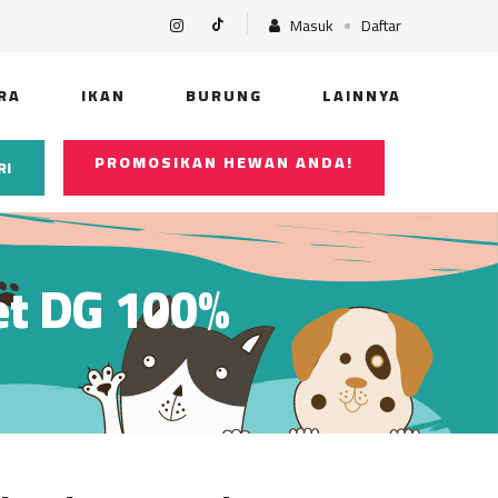
Masuk
Daftar
RA
IKAN
BURUNG
LAINNYA
PROMOSIKAN HEWAN ANDA!
RI
het DG 100%