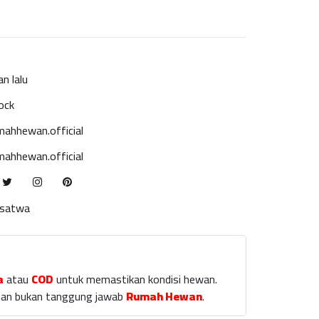
an lalu
ock
ahhewan.official
ahhewan.official
ksatwa
a
atau
COD
untuk memastikan kondisi hewan.
laian bukan tanggung jawab
Rumah Hewan
.