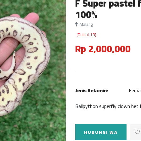
F Super pastel 
100%
Malang
(Dilihat 13)
Rp 2,000,000
Jenis Kelamin:
Fema
Ballpython superfly clown het 
HUBUNGI WA