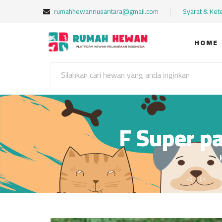
rumahhewannusantara@gmail.com
Syarat & Ket
HOME
F Super pa