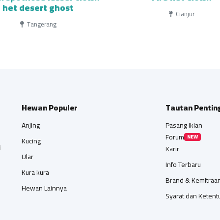
het desert ghost
Cianjur
Tangerang
Hewan Populer
Tautan Pentin
Anjing
Pasang Iklan
Forum
NEW
Kucing
i
Karir
Ular
Info Terbaru
Kura kura
Brand & Kemitraa
Hewan Lainnya
Syarat dan Ketent