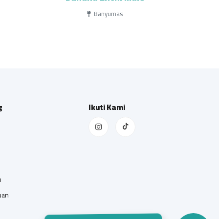
Banyumas
g
Ikuti Kami
n
uan