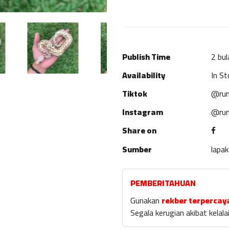
Publish Time
2 bul
Availability
In St
Tiktok
@rum
Instagram
@rum
Share on
Sumber
lapa
PEMBERITAHUAN
Gunakan
rekber terpercay
Segala kerugian akibat kela