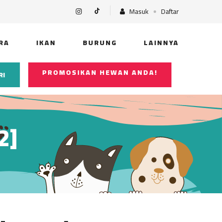
Masuk
Daftar
RA
IKAN
BURUNG
LAINNYA
PROMOSIKAN HEWAN ANDA!
RI
2]