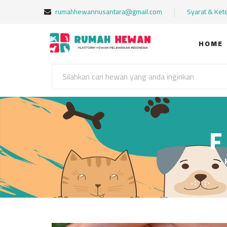
rumahhewannusantara@gmail.com
Syarat & Ket
HOME
F