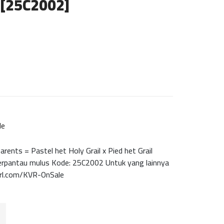
d [25C2002]
le
arents = Pastel het Holy Grail x Pied het Grail
 terpantau mulus Kode: 25C2002 Untuk yang lainnya
nyurl.com/KVR-OnSale