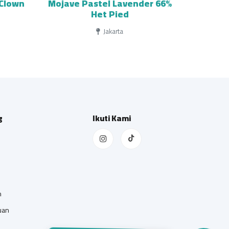
/Clown
Mojave Pastel Lavender 66%
Het Pied
Jakarta
g
Ikuti Kami
n
uan