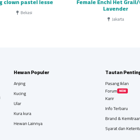
g clown pastel lesse
Female Enchi Het Grail
Lavender
Bekasi
Jakarta
Hewan Populer
Tautan Pentin
Anjing
Pasang Iklan
Forum
NEW
Kucing
i
Karir
Ular
Info Terbaru
Kura kura
Brand & Kemitraa
Hewan Lainnya
Syarat dan Ketent