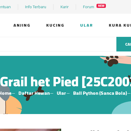
entuan
Info Terbaru
Karir
Forum
NEW
ANJING
KUCING
ULAR
KURA KU
CA
 Grail het Pied [25C200
Home
Daftar Hewan
Ular
Ball Python (Sanca Bola)