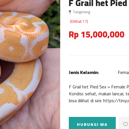
F Grail het Pie
Tangerang
(Dilihat 17)
Rp 15,000,000
Jenis Kelamin:
Fema
F Grail het Pied Sex = Female P
Kondisi: sehat, makan lancar,
bisa dilihat di sini: https://ti
HUBUNGI WA