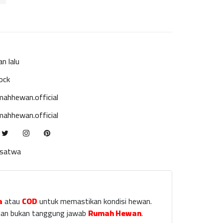
an lalu
ock
ahhewan.official
ahhewan.official
ksatwa
a
atau
COD
untuk memastikan kondisi hewan.
laian bukan tanggung jawab
Rumah Hewan
.