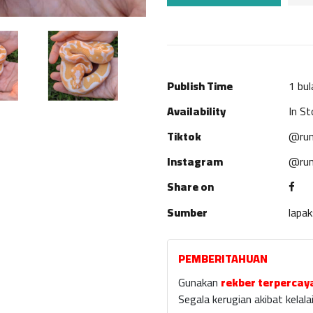
Publish Time
1 bul
Availability
In St
Tiktok
@rum
Instagram
@rum
Share on
Sumber
lapa
PEMBERITAHUAN
Gunakan
rekber terpercay
Segala kerugian akibat kela