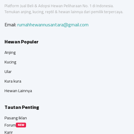
Platform Jual Beli & Adopsi Hewan Peliharaan No. 1 di Indonesia.
Temukan anjing, kucing, reptil & hewan lainnya dari pemilik terpercaya.
Email:
rumahhewannusantara@gmail.com
Hewan Populer
Anjing
Kucing
Ular
Kura kura
Hewan Lainnya
Tautan Penting
Pasang Iklan
Forum
NEW
Karir