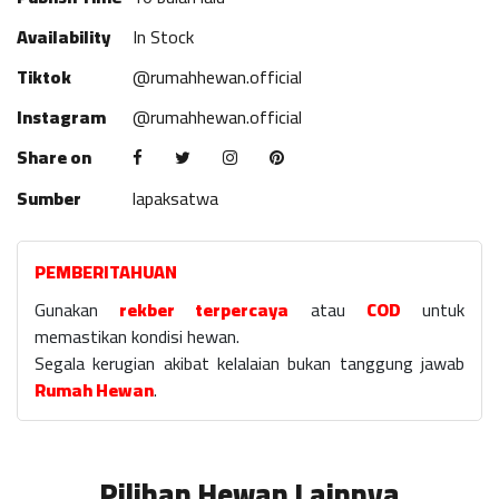
Availability
In Stock
Tiktok
@rumahhewan.official
Instagram
@rumahhewan.official
Share on
Sumber
lapaksatwa
PEMBERITAHUAN
Gunakan
rekber terpercaya
atau
COD
untuk
memastikan kondisi hewan.
Segala kerugian akibat kelalaian bukan tanggung jawab
Rumah Hewan
.
Pilihan Hewan Lainnya