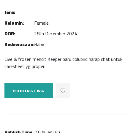
Jenis
Kelamin:
Female
DOB:
28th December 2024
Kedewasaan:
Baby
Live & frozen mencit Keeper baru colubrid harap chat untuk
caresheet yg proper.
HUBUNGI WA
Publish Time
10 bulan lalu