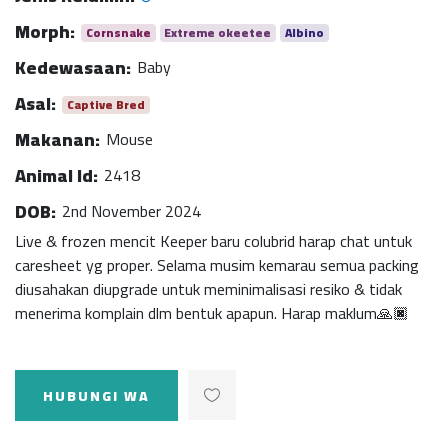
Morph:
Cornsnake
Extreme okeetee
Albino
Kedewasaan:
Baby
Asal:
Captive Bred
Makanan:
Mouse
Animal Id:
2418
DOB:
2nd November 2024
Live & frozen mencit Keeper baru colubrid harap chat untuk
caresheet yg proper. Selama musim kemarau semua packing
diusahakan diupgrade untuk meminimalisasi resiko & tidak
menerima komplain dlm bentuk apapun. Harap maklum🙏🏿
HUBUNGI WA