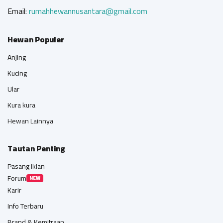
Email:
rumahhewannusantara@gmail.com
Hewan Populer
Anjing
Kucing
Ular
Kura kura
Hewan Lainnya
Tautan Penting
Pasang Iklan
Forum
NEW
Karir
Info Terbaru
Brand & Kemitraan