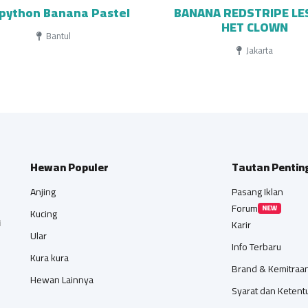
lpython Banana Pastel
BANANA REDSTRIPE LE
HET CLOWN
Bantul
Jakarta
Hewan Populer
Tautan Pentin
Anjing
Pasang Iklan
Forum
NEW
Kucing
i
Karir
Ular
Info Terbaru
Kura kura
Brand & Kemitraa
Hewan Lainnya
Syarat dan Ketent