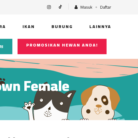
Masuk
Daftar
RA
IKAN
BURUNG
LAINNYA
PROMOSIKAN HEWAN ANDA!
RI
lown Female