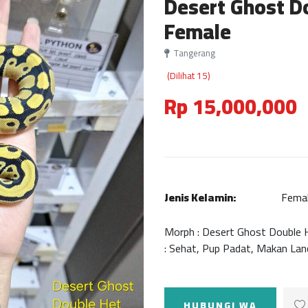
Desert Ghost D
Female
Tangerang
(Dilihat 15)
Rp 15,000,000
Jenis Kelamin:
Fema
Morph : Desert Ghost Double 
: Sehat, Pup Padat, Makan Lanc
HUBUNGI WA