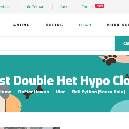
entuan
Info Terbaru
Karir
Forum
NEW
ANJING
KUCING
ULAR
KURA KU
CA
st Double Het Hypo C
Home
Daftar Hewan
Ular
Ball Python (Sanca Bola)