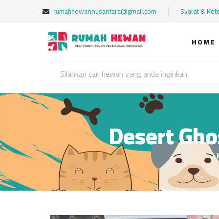
rumahhewannusantara@gmail.com
Syarat & Ket
HOME
Desert Gho