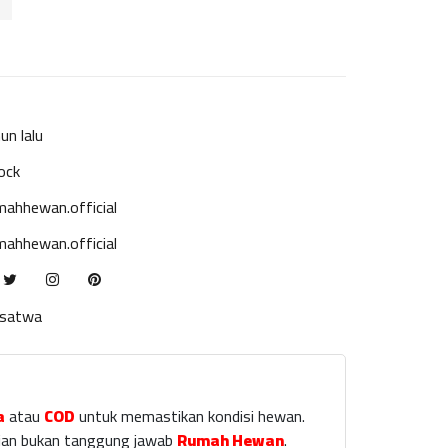
un lalu
ock
ahhewan.official
ahhewan.official
ksatwa
a
atau
COD
untuk memastikan kondisi hewan.
laian bukan tanggung jawab
Rumah Hewan
.