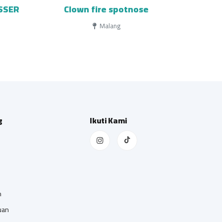
SSER
Clown fire spotnose
Malang
g
Ikuti Kami
n
uan