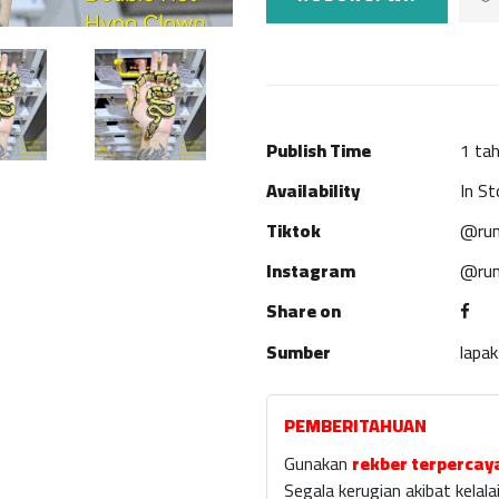
Publish Time
1 tah
Availability
In St
Tiktok
@rum
Instagram
@rum
Share on
Sumber
lapa
PEMBERITAHUAN
Gunakan
rekber terpercay
Segala kerugian akibat kela