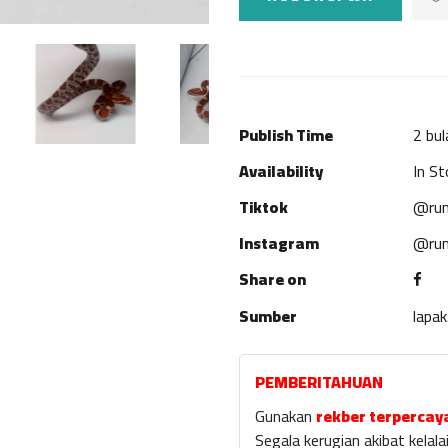
Publish Time
2 bul
Availability
In St
Tiktok
@rum
Instagram
@rum
Share on
Sumber
lapa
PEMBERITAHUAN
Gunakan
rekber terpercay
Segala kerugian akibat kela