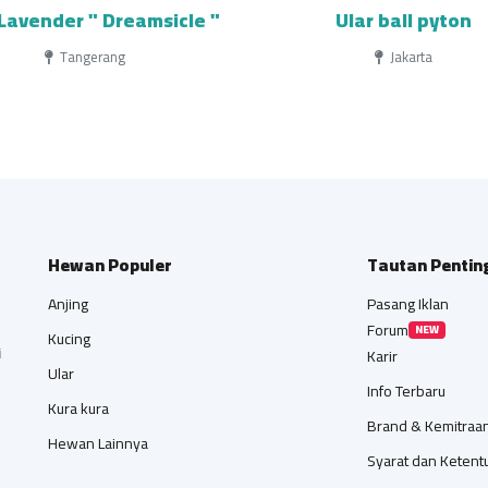
Lavender " Dreamsicle "
Ular ball pyton
Tangerang
Jakarta
Hewan Populer
Tautan Pentin
Anjing
Pasang Iklan
Forum
NEW
Kucing
i
Karir
Ular
Info Terbaru
Kura kura
Brand & Kemitraa
Hewan Lainnya
Syarat dan Ketent