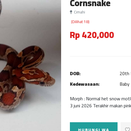
Cornsnake
Cimahi
(Dilihat 18)
Rp 420,000
DOB:
20th 
Kedewasaan:
Baby
Morph : Normal het snow motl
3 juni 2026 Terakhir makan pin
HUBUNGI WA