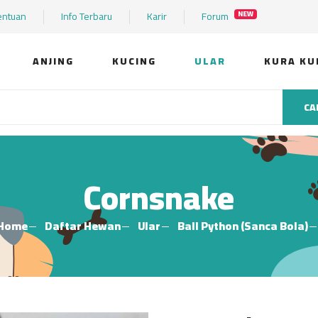
entuan
Info Terbaru
Karir
Forum
NEW
ANJING
KUCING
ULAR
KURA KU
CA
Cornsnake
Home
Daftar Hewan
Ular
Ball Python (Sanca Bola)