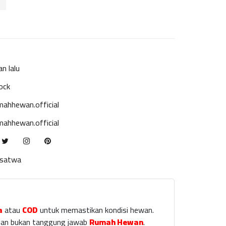
an lalu
ock
ahhewan.official
ahhewan.official
ksatwa
a
atau
COD
untuk memastikan kondisi hewan.
laian bukan tanggung jawab
Rumah Hewan
.