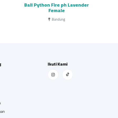
Ball Python Fire ph Lavender
Female
Bandung
g
Ikuti Kami
n
uan