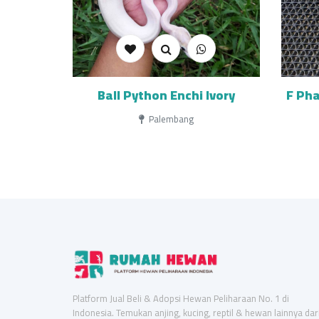
Ball Python Enchi Ivory
F Pha
Palembang
Platform Jual Beli & Adopsi Hewan Peliharaan No. 1 di
Indonesia. Temukan anjing, kucing, reptil & hewan lainnya dar