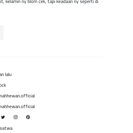
t, kelamin ny blom cek, tapi keadaan ny seperti di
an lalu
ock
ahhewan.official
ahhewan.official
ksatwa