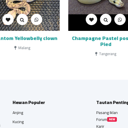
ntom Yellowbelly clown
Champagne Pastel po
Pied
Malang
Tangerang
Hewan Populer
Tautan Pentin
Anjing
Pasang Iklan
Forum
NEW
Kucing
i
Karir