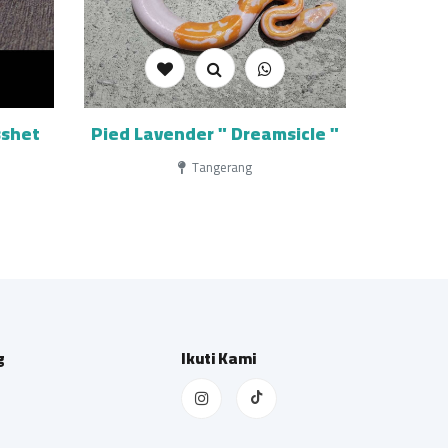
sshet
Pied Lavender " Dreamsicle "
Tangerang
g
Ikuti Kami