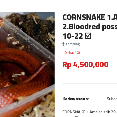
CORNSNAKE 1.Am
2.Bloodred poss
10-22 ☑️
Lampung
(Dilihat 10)
Rp 4,500,000
Kedewasaan:
Subad
CORNSNAKE 1.Amelanistik 20-1