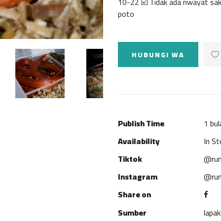
10-22 ☑️ Tidak ada riwayat saki
poto
HUBUNGI WA
Publish Time
1 bul
Availability
In St
Tiktok
@rum
Instagram
@rum
Share on
Sumber
lapa