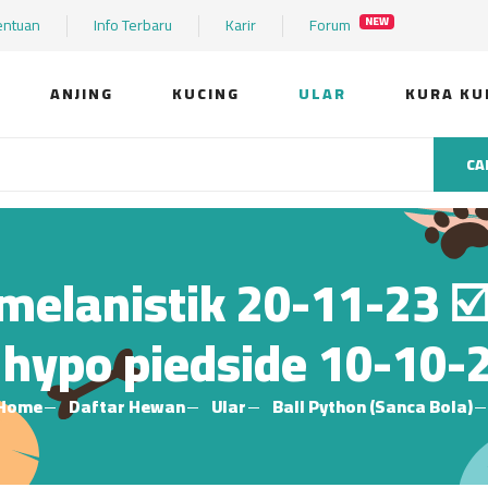
entuan
Info Terbaru
Karir
Forum
NEW
ANJING
KUCING
ULAR
KURA KU
CA
lanistik 20-11-23 ☑️
e hypo piedside 10-10-2
Home
Daftar Hewan
Ular
Ball Python (Sanca Bola)