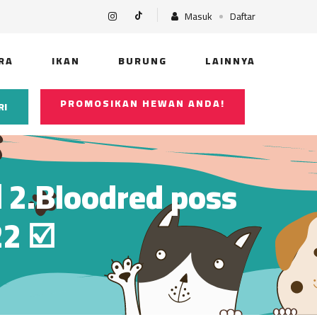
Masuk
Daftar
RA
IKAN
BURUNG
LAINNYA
PROMOSIKAN HEWAN ANDA!
RI
 2.Bloodred poss
2 ☑️