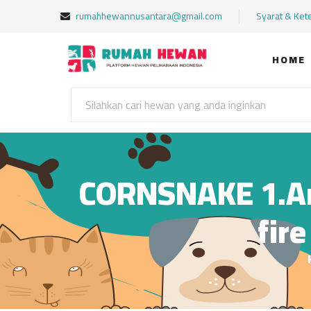
rumahhewannusantara@gmail.com
Syarat & Ket
HOME
CORNSNAKE 1.Ame
fir