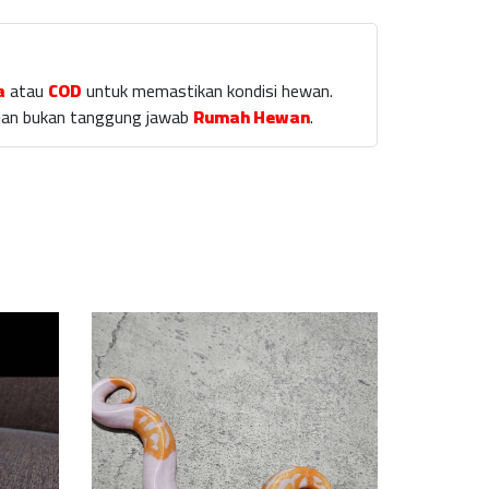
a
atau
COD
untuk memastikan kondisi hewan.
laian bukan tanggung jawab
Rumah Hewan
.