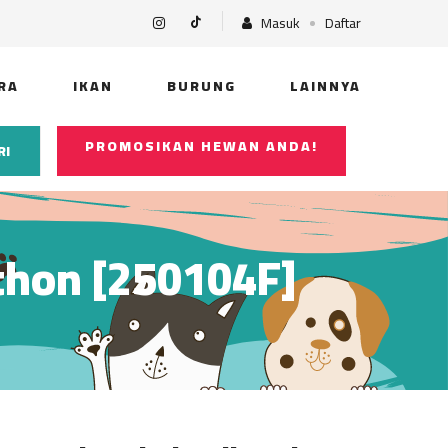
Masuk
Daftar
RA
IKAN
BURUNG
LAINNYA
PROMOSIKAN HEWAN ANDA!
RI
thon [250104F]