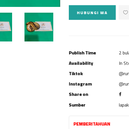
HUBUNGI WA
Publish Time
2 bul
Availability
In St
Tiktok
@rum
Instagram
@rum
Share on
Sumber
lapa
PEMBERITAHUAN