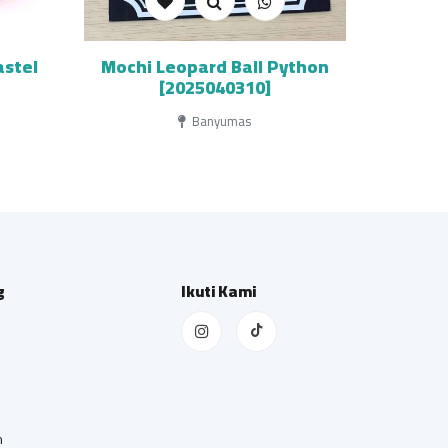
astel
Mochi Leopard Ball Python
[2025040310]
Banyumas
g
Ikuti Kami
n