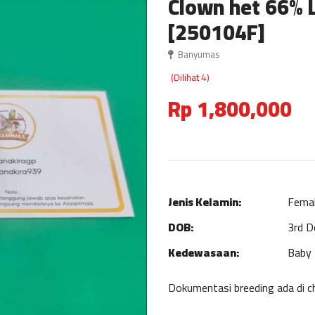
Clown het 66% 
[250104F]
Banyumas
(Dilihat 4)
Rp 1,800,000
Jenis Kelamin:
Fema
DOB:
3rd 
Kedewasaan:
Baby
Dokumentasi breeding ada di c