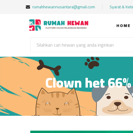
rumahhewannusantara@gmail.com
Syarat & Ket
HOME
Clown het 66%