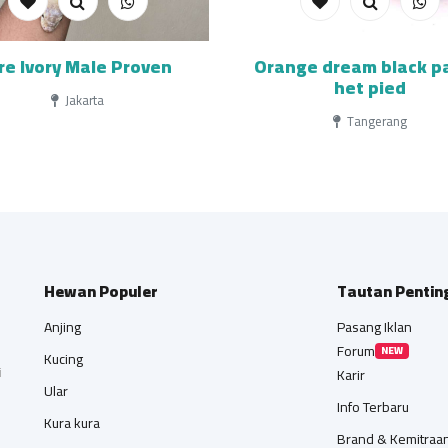
ire Ivory Male Proven
Orange dream black p
het pied
Jakarta
Tangerang
Hewan Populer
Tautan Pentin
Anjing
Pasang Iklan
Forum
NEW
Kucing
i
Karir
Ular
Info Terbaru
Kura kura
Brand & Kemitraa