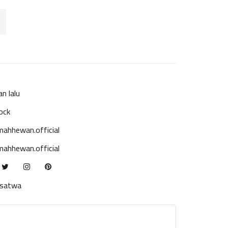
an lalu
ock
ahhewan.official
ahhewan.official
ksatwa