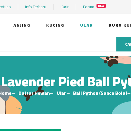
entuan
Info Terbaru
Karir
Forum
NEW
ANJING
KUCING
ULAR
KURA KU
CA
 Lavender Pied Ball Py
Home
Daftar Hewan
Ular
Ball Python (Sanca Bola)