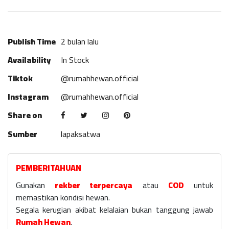
Publish Time
2 bulan lalu
Availability
In Stock
Tiktok
@rumahhewan.official
Instagram
@rumahhewan.official
Share on
Sumber
lapaksatwa
PEMBERITAHUAN
Gunakan
rekber terpercaya
atau
COD
untuk
memastikan kondisi hewan.
Segala kerugian akibat kelalaian bukan tanggung jawab
Rumah Hewan
.