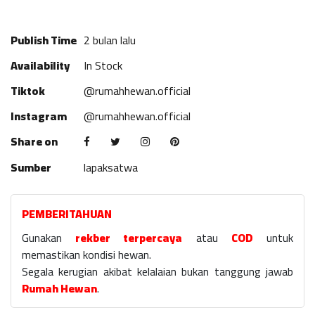
Publish Time
2 bulan lalu
Availability
In Stock
Tiktok
@rumahhewan.official
Instagram
@rumahhewan.official
Share on
Sumber
lapaksatwa
PEMBERITAHUAN
Gunakan
rekber terpercaya
atau
COD
untuk
memastikan kondisi hewan.
Segala kerugian akibat kelalaian bukan tanggung jawab
Rumah Hewan
.