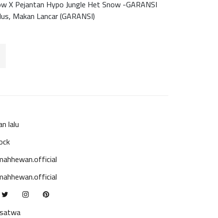
now X Pejantan Hypo Jungle Het Snow -GARANSI
lus, Makan Lancar (GARANSI)
an lalu
ock
ahhewan.official
ahhewan.official
ksatwa