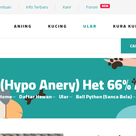
entuan
Info Terbaru
Karir
Forum
NEW
ANJING
KUCING
ULAR
KURA KU
CA
(Hypo Anery) Het 66% 
Home
Daftar Hewan
Ular
Ball Python (Sanca Bola)