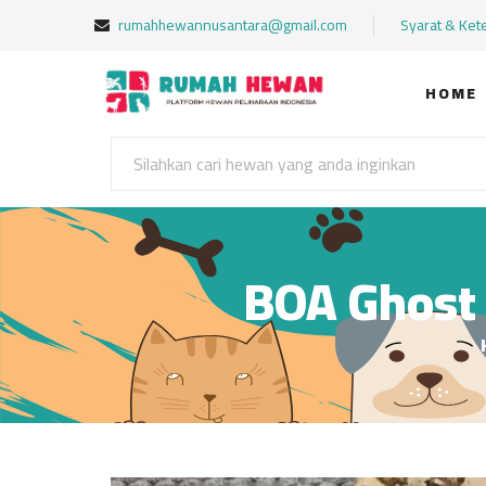
rumahhewannusantara@gmail.com
Syarat & Ket
HOME
BOA Ghost 