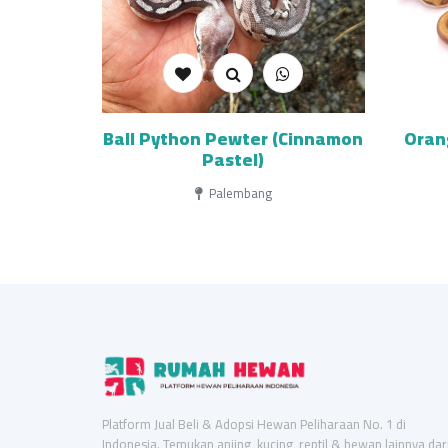
Ball Python Pewter (Cinnamon
Oran
Pastel)
Palembang
Platform Jual Beli & Adopsi Hewan Peliharaan No. 1 di
Indonesia. Temukan anjing, kucing, reptil & hewan lainnya dar