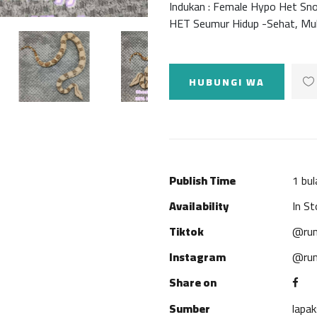
Indukan : Female Hypo Het S
HET Seumur Hidup -Sehat, Mu
HUBUNGI WA
Publish Time
1 bul
Availability
In St
Tiktok
@rum
Instagram
@rum
Share on
Sumber
lapa