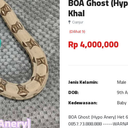
BOA Ghost (Hyp
Khal
Cianjur
(Dilihat 9)
Rp 4,000,000
Jenis Kelamin:
Male
DOB:
9th A
Kedewasaan:
Baby
BOA Ghost (Hypo Anery) Het 66
0857.73.888.888 -----WARNA 