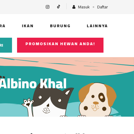
Masuk
Daftar
RA
IKAN
BURUNG
LAINNYA
PROMOSIKAN HEWAN ANDA!
RI
Albino Khal