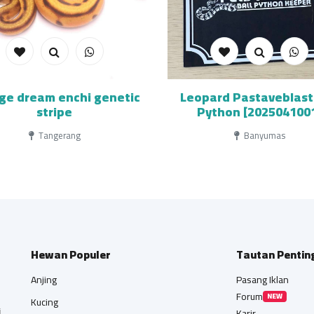
ge dream enchi genetic
Leopard Pastaveblast 
stripe
Python [202504100
Tangerang
Banyumas
Hewan Populer
Tautan Pentin
Anjing
Pasang Iklan
Forum
NEW
Kucing
i
Karir