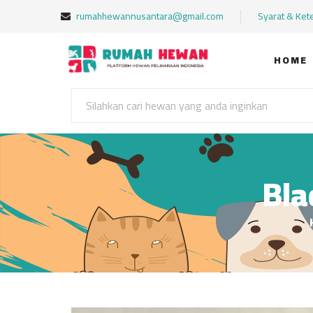
rumahhewannusantara@gmail.com
Syarat & Ket
HOME
Bla