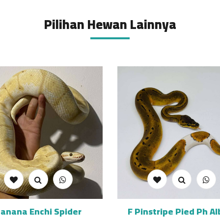
Pilihan Hewan Lainnya
anana Enchi Spider
F Pinstripe Pied Ph Al