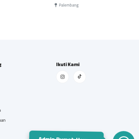
Palembang
g
Ikuti Kami
n
uan