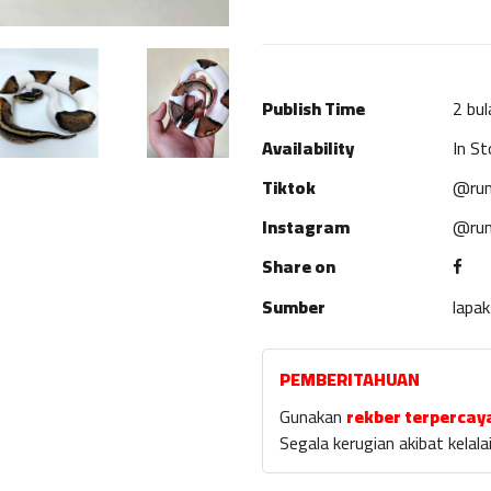
Publish Time
2 bul
Availability
In St
Tiktok
@rum
Instagram
@rum
Share on
Sumber
lapa
PEMBERITAHUAN
Gunakan
rekber terpercay
Segala kerugian akibat kela