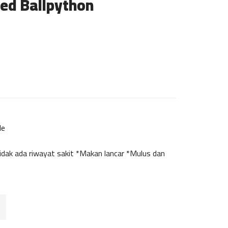
ied Ballpython
le
idak ada riwayat sakit *Makan lancar *Mulus dan