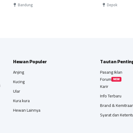
Bandung
Depok
Hewan Populer
Tautan Pentin
Anjing
Pasang Iklan
Forum
NEW
Kucing
i
Karir
Ular
Info Terbaru
Kura kura
Brand & Kemitraa
Hewan Lainnya
Syarat dan Ketent