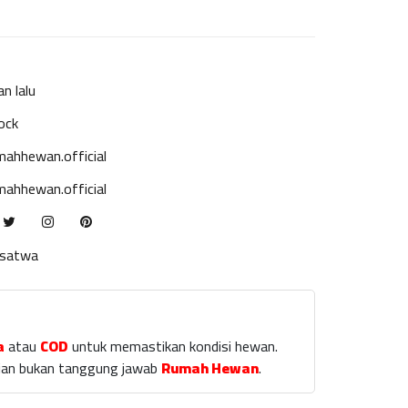
an lalu
ock
ahhewan.official
ahhewan.official
ksatwa
a
atau
COD
untuk memastikan kondisi hewan.
laian bukan tanggung jawab
Rumah Hewan
.