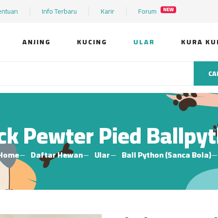
entuan
Info Terbaru
Karir
Forum
NEW
ANJING
KUCING
ULAR
KURA KU
CA
ck Pewter Pied Ballpy
Home
Daftar Hewan
Ular
Ball Python (Sanca Bola)