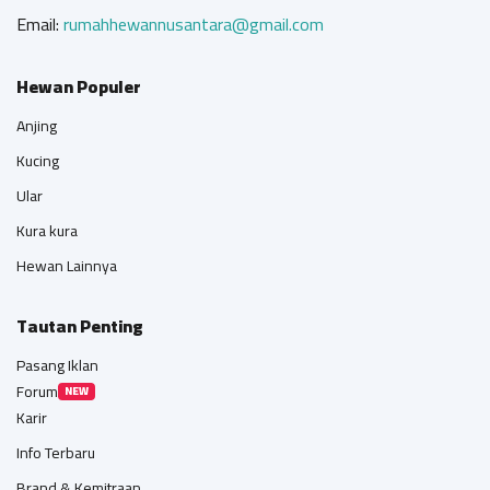
Email:
rumahhewannusantara@gmail.com
Hewan Populer
Anjing
Kucing
Ular
Kura kura
Hewan Lainnya
Tautan Penting
Pasang Iklan
Forum
NEW
Karir
Info Terbaru
Brand & Kemitraan