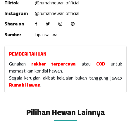
Tiktok
@rumahhewan.official
Instagram
@rumahhewan.official
Share on
Sumber
lapaksatwa
PEMBERITAHUAN
Gunakan
rekber terpercaya
atau
COD
untuk
memastikan kondisi hewan.
Segala kerugian akibat kelalaian bukan tanggung jawab
Rumah Hewan
.
Pilihan Hewan Lainnya