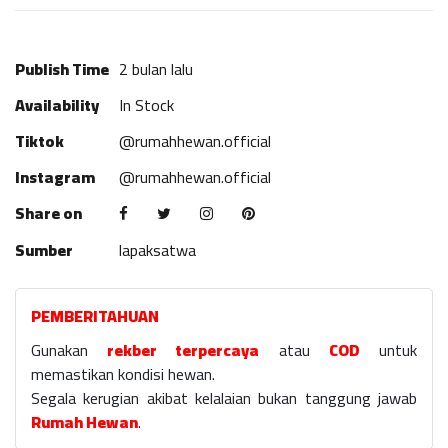
Publish Time
2 bulan lalu
Availability
In Stock
Tiktok
@rumahhewan.official
Instagram
@rumahhewan.official
Share on
Sumber
lapaksatwa
PEMBERITAHUAN
Gunakan
rekber terpercaya
atau
COD
untuk
memastikan kondisi hewan.
Segala kerugian akibat kelalaian bukan tanggung jawab
Rumah Hewan
.