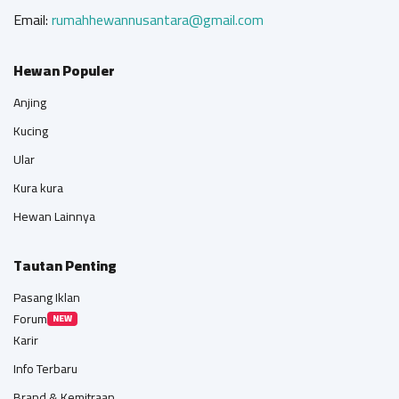
Email:
rumahhewannusantara@gmail.com
Hewan Populer
Anjing
Kucing
Ular
Kura kura
Hewan Lainnya
Tautan Penting
Pasang Iklan
Forum
NEW
Karir
Info Terbaru
Brand & Kemitraan