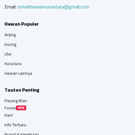
Email:
rumahhewannusantara@gmail.com
Hewan Populer
Anjing
Kucing
Ular
Kura kura
Hewan Lainnya
Tautan Penting
Pasang Iklan
Forum
NEW
Karir
Info Terbaru
Brand & Kemitraan