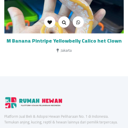
M Banana Pintripe Yellowbelly Calico het Clown
Jakarta
Platform Jual Beli & Adopsi Hewan Peliharaan No. 1 di Indonesia.
Temukan anjing, kucing, reptil & hewan lainnya dari pemilik terpercaya.