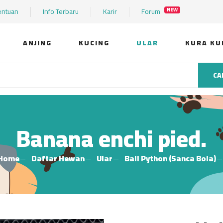
entuan
Info Terbaru
Karir
Forum
NEW
ANJING
KUCING
ULAR
KURA KU
CA
Banana enchi pied.
Home
Daftar Hewan
Ular
Ball Python (Sanca Bola)