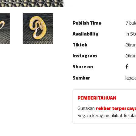
Publish Time
7 bul
Availability
In St
Tiktok
@rum
Instagram
@rum
Share on
Sumber
lapa
PEMBERITAHUAN
Gunakan
rekber terpercay
Segala kerugian akibat kela