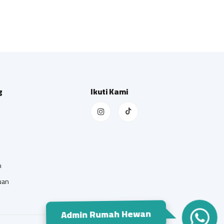
g
Ikuti Kami
n
uan
Admin Rumah Hewan