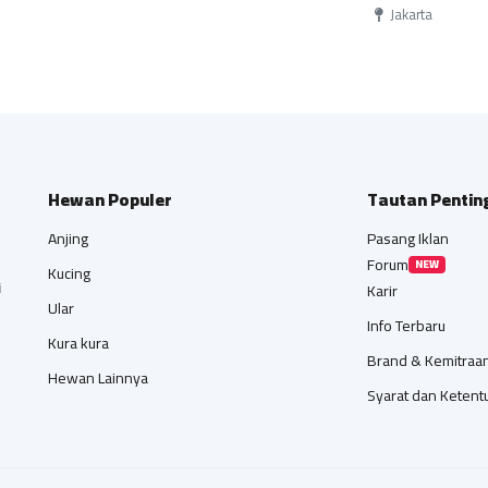
Jakarta
Hewan Populer
Tautan Pentin
Anjing
Pasang Iklan
Forum
NEW
Kucing
i
Karir
Ular
Info Terbaru
Kura kura
Brand & Kemitraa
Hewan Lainnya
Syarat dan Ketent