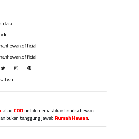
an lalu
ock
ahhewan.official
ahhewan.official
ksatwa
a
atau
COD
untuk memastikan kondisi hewan.
laian bukan tanggung jawab
Rumah Hewan
.