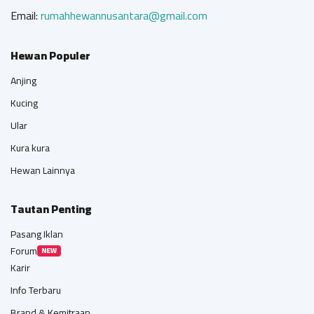
Email:
rumahhewannusantara@gmail.com
Hewan Populer
Anjing
Kucing
Ular
Kura kura
Hewan Lainnya
Tautan Penting
Pasang Iklan
Forum
NEW
Karir
Info Terbaru
Brand & Kemitraan