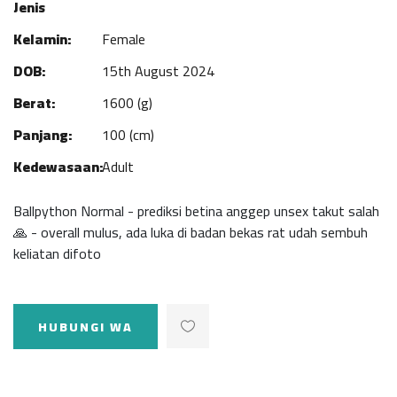
Jenis
Kelamin:
Female
DOB:
15th August 2024
Berat:
1600 (g)
Panjang:
100 (cm)
Kedewasaan:
Adult
Ballpython Normal - prediksi betina anggep unsex takut salah
🙏 - overall mulus, ada luka di badan bekas rat udah sembuh
keliatan difoto
HUBUNGI WA