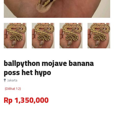
ballpython mojave banana
poss het hypo
Jakarta
(Dilihat 12)
Rp 1,350,000