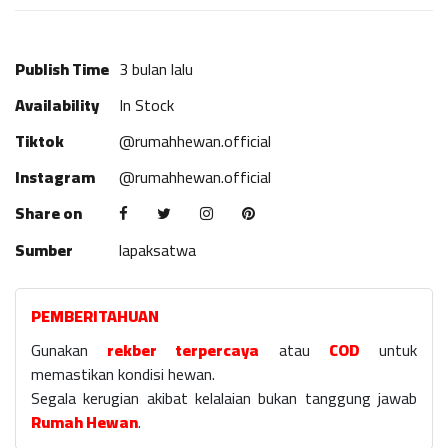
Publish Time
3 bulan lalu
Availability
In Stock
Tiktok
@rumahhewan.official
Instagram
@rumahhewan.official
Share on
Sumber
lapaksatwa
PEMBERITAHUAN
Gunakan
rekber terpercaya
atau
COD
untuk
memastikan kondisi hewan.
Segala kerugian akibat kelalaian bukan tanggung jawab
Rumah Hewan
.