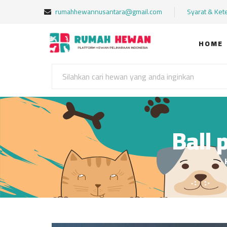
rumahhewannusantara@gmail.com
Syarat & Ket
HOME
Ball 