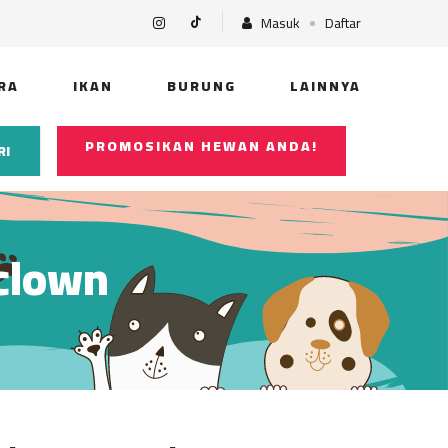
Masuk
Daftar
RA
IKAN
BURUNG
LAINNYA
PROMOSIKAN HEWAN ANDA!
RI
 clown