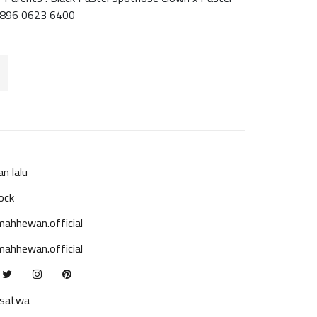
0896 0623 6400
an lalu
ock
ahhewan.official
ahhewan.official
ksatwa