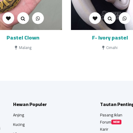
Pastel Clown
F- Ivory pastel
Malang
Cimahi
Hewan Populer
Tautan Pentin
Anjing
Pasang Iklan
Forum
NEW
Kucing
i
Karir