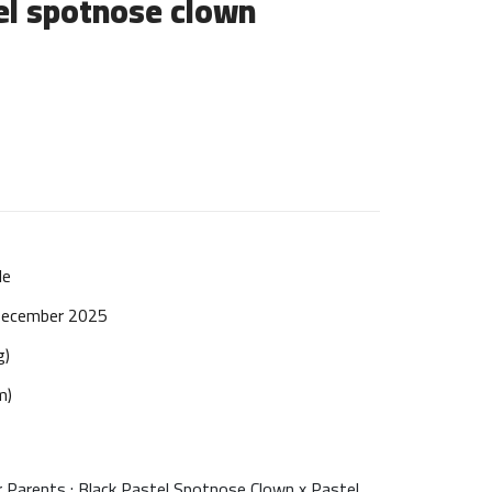
el spotnose clown
le
December 2025
g)
m)
 Parents : Black Pastel Spotnose Clown x Pastel