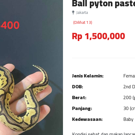
Ball pyton past
Jakarta
(Dilihat 13)
Rp 1,500,000
Jenis Kelamin:
Fema
DOB:
2nd 
Berat:
200 (
Panjang:
30 (c
Kedewasaan:
Baby
Kondisi sehat dan makan lancar