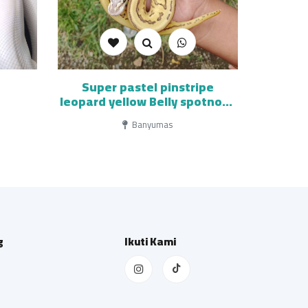
Super pastel pinstripe
leopard yellow Belly spotnose
het clown
Banyumas
g
Ikuti Kami