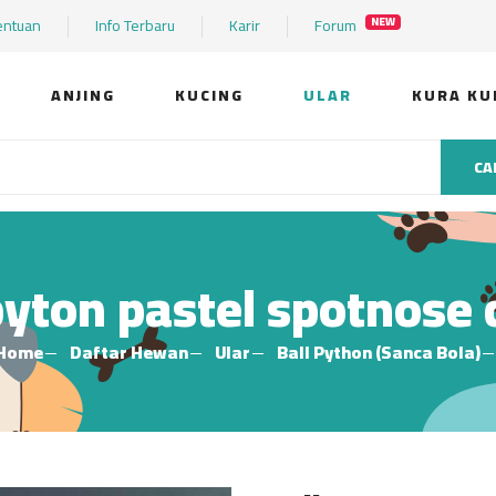
entuan
Info Terbaru
Karir
Forum
NEW
ANJING
KUCING
ULAR
KURA KU
CA
pyton pastel spotnose
Home
Daftar Hewan
Ular
Ball Python (Sanca Bola)