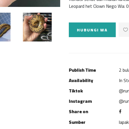
Leopard het Clown Nego Wa: 
HUBUNGI WA
Publish Time
2 bul
Availability
In St
Tiktok
@rum
Instagram
@rum
Share on
Sumber
lapa