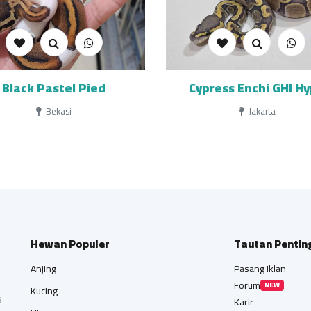
Black Pastel Pied
Cypress Enchi GHI H
Bekasi
Jakarta
Hewan Populer
Tautan Pentin
Anjing
Pasang Iklan
Forum
NEW
Kucing
i
Karir