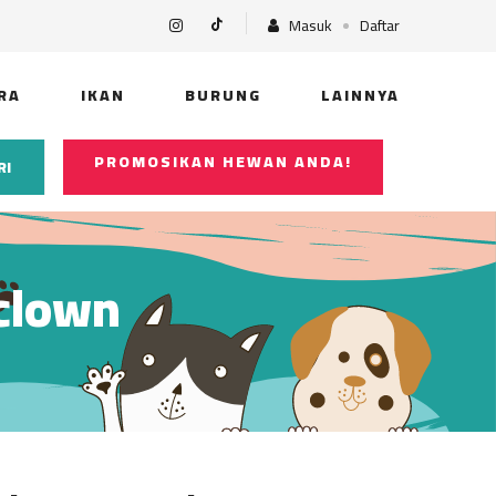
Masuk
Daftar
RA
IKAN
BURUNG
LAINNYA
PROMOSIKAN HEWAN ANDA!
RI
 clown