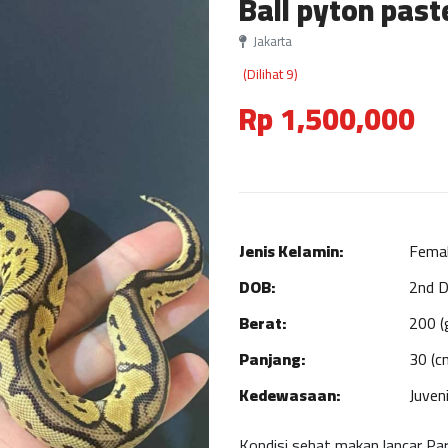
Ball pyton past
Jakarta
(Dilihat 9)
Rp 1,500,000
Jenis Kelamin:
Fema
DOB:
2nd 
Berat:
200 (
Panjang:
30 (c
Kedewasaan:
Juveni
Kondisi sehat makan lancar Par