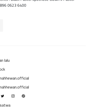
0896 0623 6400
an lalu
ock
ahhewan.official
ahhewan.official
ksatwa