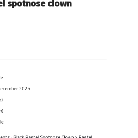
el spotnose clown
le
December 2025
g)
m)
le
ents : Black Pastel Spotnose Clown x Pastel