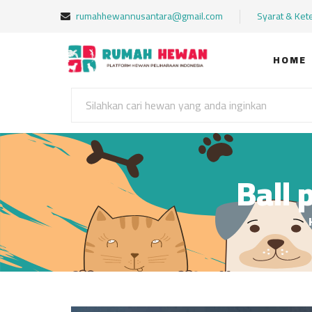
rumahhewannusantara@gmail.com
Syarat & Ket
HOME
Ball 