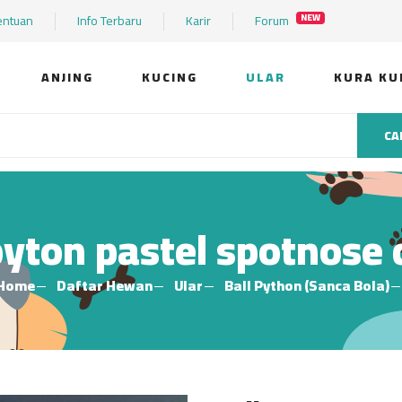
entuan
Info Terbaru
Karir
Forum
NEW
ANJING
KUCING
ULAR
KURA KU
CA
pyton pastel spotnose
Home
Daftar Hewan
Ular
Ball Python (Sanca Bola)