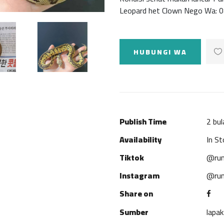
Leopard het Clown Nego Wa: 
HUBUNGI WA
Publish Time
2 bul
Availability
In St
Tiktok
@rum
Instagram
@rum
Share on
Sumber
lapa