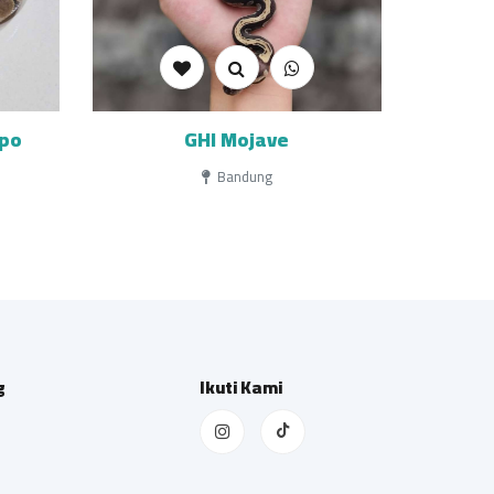
ypo
GHI Mojave
Bandung
g
Ikuti Kami