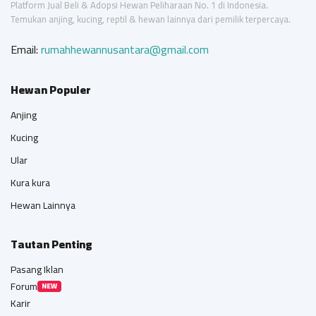
Platform Jual Beli & Adopsi Hewan Peliharaan No. 1 di Indonesia.
Temukan anjing, kucing, reptil & hewan lainnya dari pemilik terpercaya.
Email:
rumahhewannusantara@gmail.com
Hewan Populer
Anjing
Kucing
Ular
Kura kura
Hewan Lainnya
Tautan Penting
Pasang Iklan
Forum
NEW
Karir