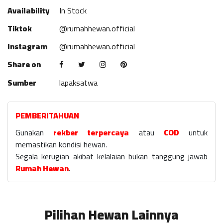
Availability
In Stock
Tiktok
@rumahhewan.official
Instagram
@rumahhewan.official
Share on
Sumber
lapaksatwa
PEMBERITAHUAN
Gunakan
rekber terpercaya
atau
COD
untuk
memastikan kondisi hewan.
Segala kerugian akibat kelalaian bukan tanggung jawab
Rumah Hewan
.
Pilihan Hewan Lainnya