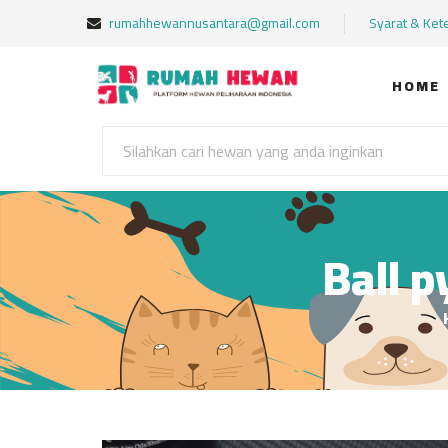
rumahhewannusantara@gmail.com
Syarat & Ket
HOME
Ball 