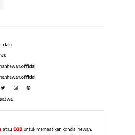
an lalu
ock
ahhewan.official
ahhewan.official
ksatwa
a
atau
COD
untuk memastikan kondisi hewan.