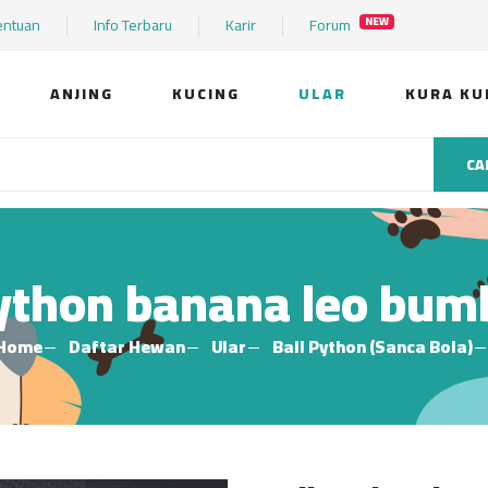
entuan
Info Terbaru
Karir
Forum
NEW
ANJING
KUCING
ULAR
KURA KU
CA
python banana leo bum
Home
Daftar Hewan
Ular
Ball Python (Sanca Bola)