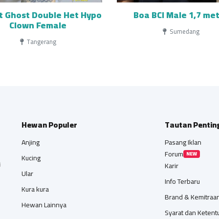
t Ghost Double Het Hypo
Boa BCI Male 1,7 me
Clown Female
Sumedang
Tangerang
Hewan Populer
Tautan Pentin
Anjing
Pasang Iklan
Forum
NEW
Kucing
i
Karir
Ular
Info Terbaru
Kura kura
Brand & Kemitraa
Hewan Lainnya
Syarat dan Ketent