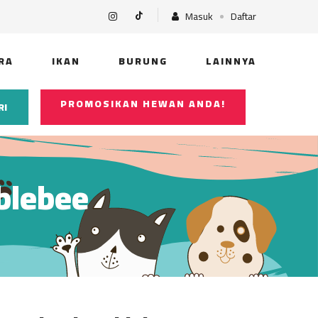
Masuk
Daftar
RA
IKAN
BURUNG
LAINNYA
PROMOSIKAN HEWAN ANDA!
RI
blebee