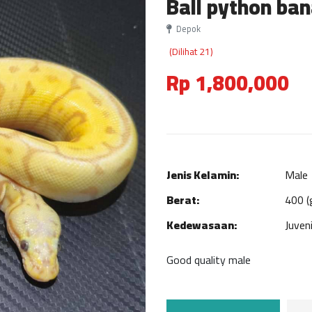
Ball python ba
Depok
(Dilihat 21)
Rp 1,800,000
Jenis Kelamin:
Male
Berat:
400 (
Kedewasaan:
Juveni
Good quality male