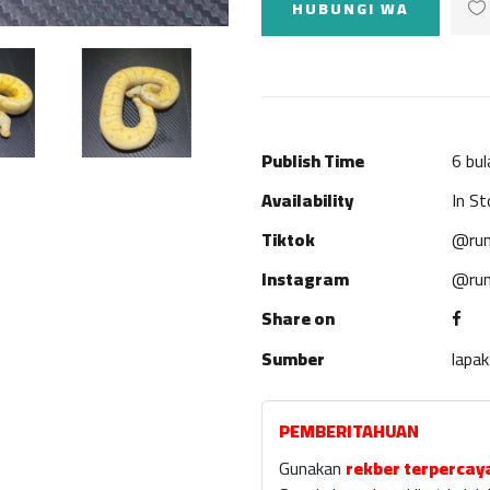
HUBUNGI WA
Publish Time
6 bul
Availability
In St
Tiktok
@rum
Instagram
@rum
Share on
Sumber
lapa
PEMBERITAHUAN
Gunakan
rekber terpercay