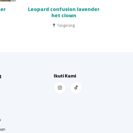
ter
Leopard confusion lavender
het clown
Tangerang
g
Ikuti Kami
n
uan