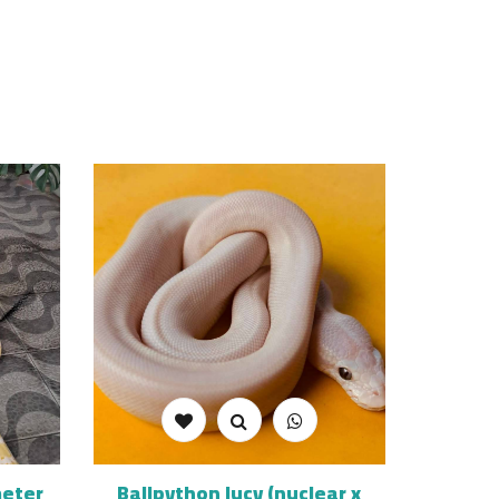
meter
Ballpython lucy (nuclear x