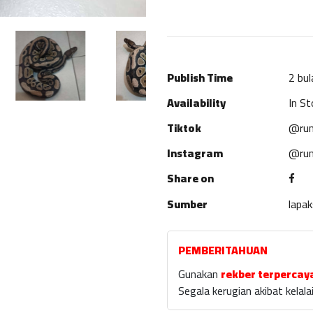
Publish Time
2 bul
Availability
In St
Tiktok
@rum
Instagram
@rum
Share on
Sumber
lapa
PEMBERITAHUAN
Gunakan
rekber terpercay
Segala kerugian akibat kela