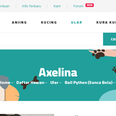
entuan
Info Terbaru
Karir
Forum
NEW
ANJING
KUCING
ULAR
KURA KU
CA
Axelina
Home
Daftar Hewan
Ular
Ball Python (Sanca Bola)