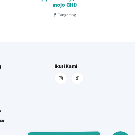
mojo GHI)
Tangerang
g
Ikuti Kami
n
uan