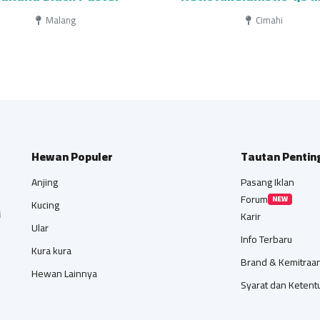
Malang
Cimahi
Hewan Populer
Tautan Pentin
Anjing
Pasang Iklan
Forum
NEW
Kucing
i
Karir
Ular
Info Terbaru
Kura kura
Brand & Kemitraa
Hewan Lainnya
Syarat dan Ketent