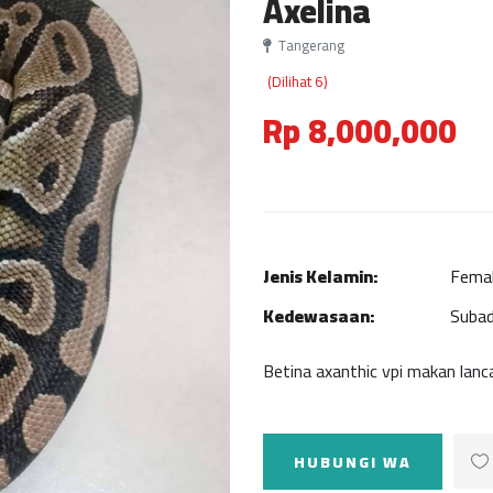
Axelina
Tangerang
(Dilihat 6)
Rp 8,000,000
Jenis Kelamin:
Fema
Kedewasaan:
Subad
Betina axanthic vpi makan lanca
HUBUNGI WA