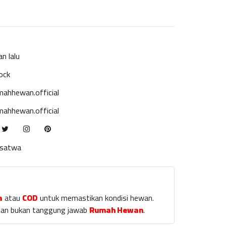
an lalu
ock
ahhewan.official
ahhewan.official
ksatwa
a
atau
COD
untuk memastikan kondisi hewan.
laian bukan tanggung jawab
Rumah Hewan
.