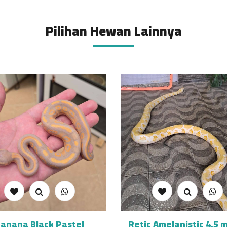
Pilihan Hewan Lainnya
anana Black Pastel
Retic Amelanistic 4,5 