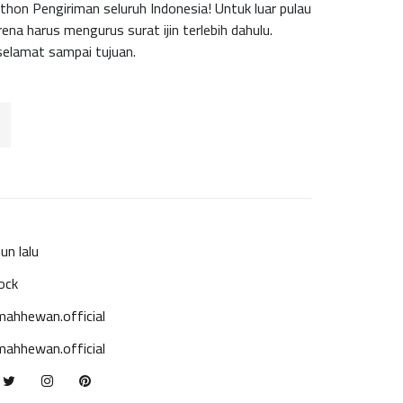
hon Pengiriman seluruh Indonesia! Untuk luar pulau
rena harus mengurus surat ijin terlebih dahulu.
 selamat sampai tujuan.
un lalu
ock
ahhewan.official
ahhewan.official