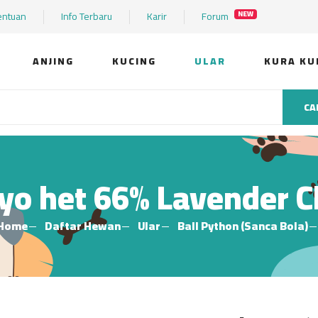
entuan
Info Terbaru
Karir
Forum
NEW
ANJING
KUCING
ULAR
KURA KU
CA
yo het 66% Lavender 
Home
Daftar Hewan
Ular
Ball Python (Sanca Bola)