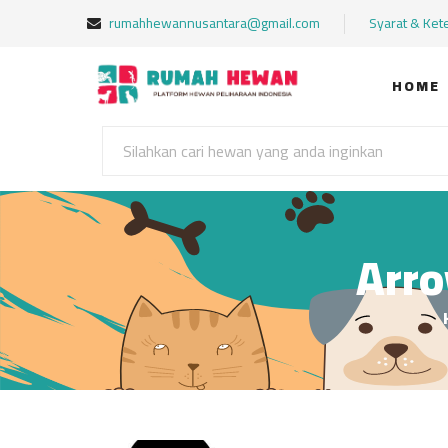
rumahhewannusantara@gmail.com
Syarat & Ket
HOME
Arro