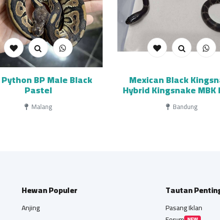
l Python BP Male Black
Mexican Black Kings
Pastel
Hybrid Kingsnake MBK 
Gahar kode E
Malang
Bandung
Hewan Populer
Tautan Pentin
Anjing
Pasang Iklan
Forum
NEW