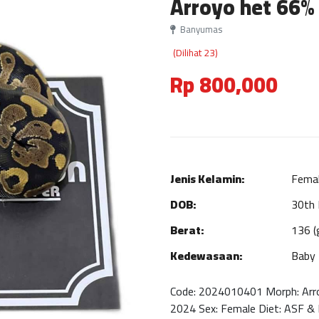
Arroyo het 66%
Banyumas
(Dilihat 23)
Rp 800,000
Jenis Kelamin:
Fema
DOB:
30th
Berat:
136 (
Kedewasaan:
Baby
Code: 2024010401 Morph: Arr
2024 Sex: Female Diet: ASF & 