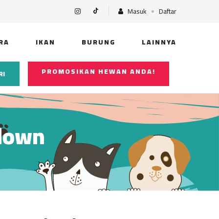
Masuk
Daftar
RA
IKAN
BURUNG
LAINNYA
PROMOSIKAN HEWAN ANDA!
RI
Clown