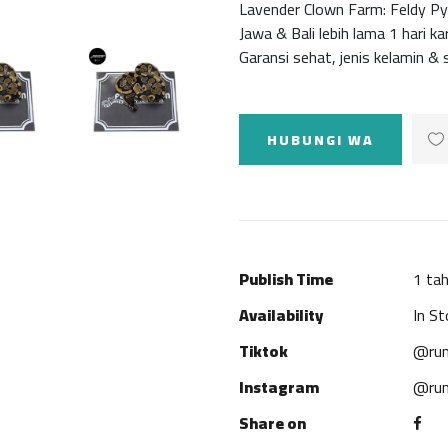
Lavender Clown Farm: Feldy Pyt
Jawa & Bali lebih lama 1 hari ka
Garansi sehat, jenis kelamin &
HUBUNGI WA
Publish Time
1 tah
Availability
In St
Tiktok
@rum
Instagram
@rum
Share on