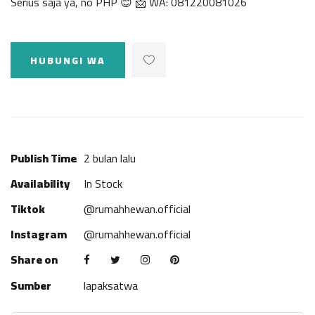
Serius saja ya, no PHP 😊 📩 WA: 081220081026
HUBUNGI WA
Publish Time
2 bulan lalu
Availability
In Stock
Tiktok
@rumahhewan.official
Instagram
@rumahhewan.official
Share on
Sumber
lapaksatwa