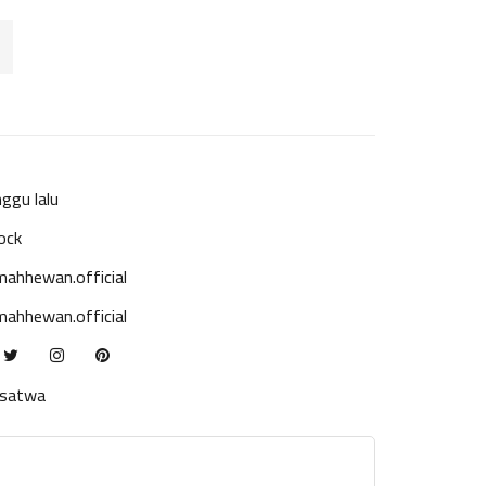
ggu lalu
ock
ahhewan.official
ahhewan.official
ksatwa