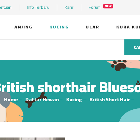
entuan
Info Terbaru
Karir
Forum
NEW
ANJING
KUCING
ULAR
KURA KU
CA
ritish shorthair Blues
Home
Daftar Hewan
Kucing
British Short Hair