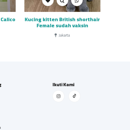
Calico
Kucing kitten British shorthair
Female sudah vaksin
Jakarta
g
Ikuti Kami
n