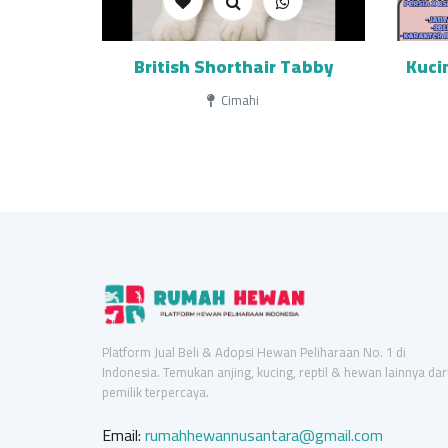
British Shorthair Tabby
Kucin
Cimahi
Platform Jual Beli & Adopsi Hewan Peliharaan No. 1 di
Indonesia. Temukan anjing, kucing, reptil & hewan lainnya dar
pemilik terpercaya.
Email:
rumahhewannusantara@gmail.com