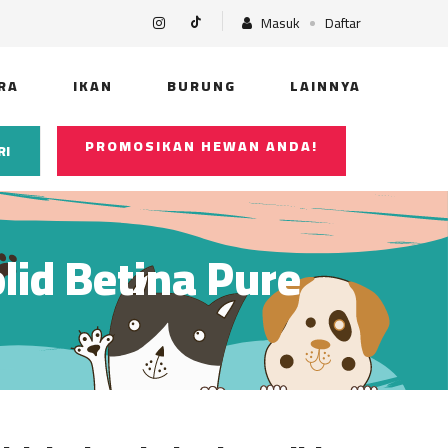
Masuk
Daftar
RA
IKAN
BURUNG
LAINNYA
PROMOSIKAN HEWAN ANDA!
RI
olid Betina Pure