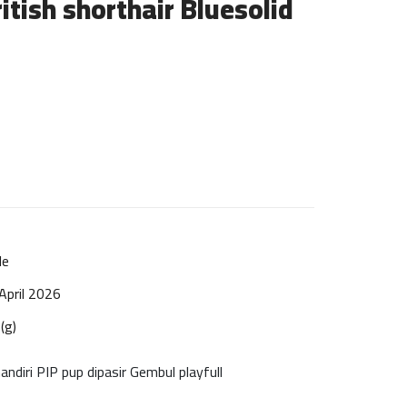
itish shorthair Bluesolid
le
April 2026
(g)
ndiri PIP pup dipasir Gembul playfull