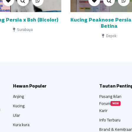
g Persia x Bsh (Bicolor)
Kucing Peaknose Persia 
Betina
Surabaya
Depok
Hewan Populer
Tautan Pentin
Anjing
Pasang Iklan
Forum
NEW
Kucing
i
Karir
Ular
Info Terbaru
Kura kura
Brand & Kemitraa