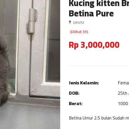
Kucing kitten Br
Betina Pure
Jakarta
(Dilihat 39)
Rp 3,000,000
Jenis Kelamin:
Fema
DOB:
25th 
Berat:
1000 
Betina Umur 2.5 bulan Sudah ma