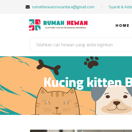
rumahhewannusantara@gmail.com
Syarat & Ket
HOME
Kucing kitten B