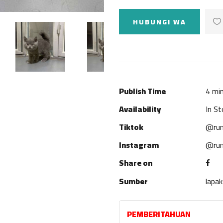
HUBUNGI WA
Publish Time
4 min
Availability
In St
Tiktok
@rum
Instagram
@rum
Share on
Sumber
lapa
PEMBERITAHUAN