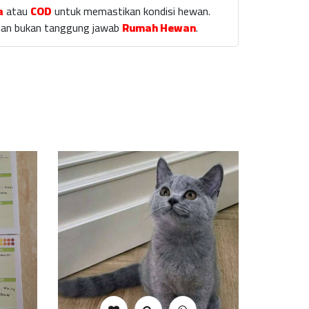
a
atau
COD
untuk memastikan kondisi hewan.
laian bukan tanggung jawab
Rumah Hewan
.