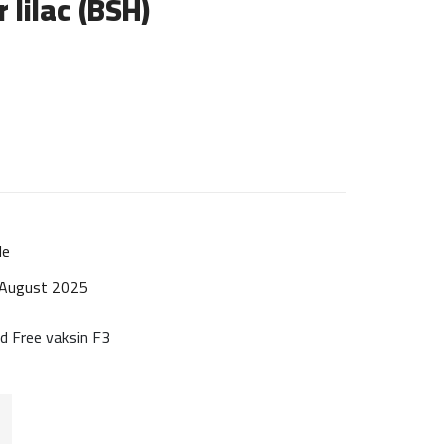
r lilac (BSH)
le
 August 2025
d Free vaksin F3