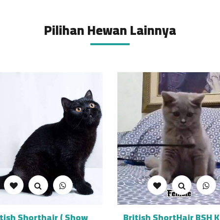
Pilihan Hewan Lainnya
itish Shorthair ( Show
British ShortHair BSH K