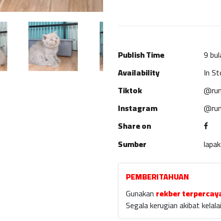
Publish Time
9 bul
Availability
In St
Tiktok
@rum
Instagram
@rum
Share on
Sumber
lapa
PEMBERITAHUAN
Gunakan
rekber terpercay
Segala kerugian akibat kela