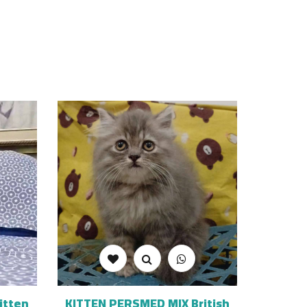
itten
KITTEN PERSMED MIX British