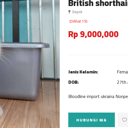
British shorthai
Depok
(Dilihat 19)
Rp 9,000,000
Jenis Kelamin:
Fema
DOB:
27th
Bloodline import ukraina Nonpe
HUBUNGI WA