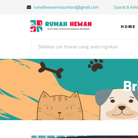
rumahhewannusantara@gmail.com
Syarat & Ket
HOME
Br