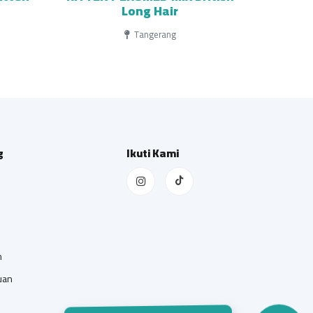
Long Hair
Tangerang
g
Ikuti Kami
n
uan