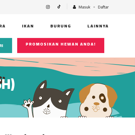
Masuk
Daftar
RA
IKAN
BURUNG
LAINNYA
PROMOSIKAN HEWAN ANDA!
RI
SH)