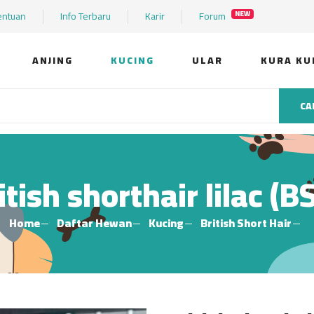
entuan
Info Terbaru
Karir
Forum
NEW
ANJING
KUCING
ULAR
KURA KU
CA
itish shorthair lilac (B
Home
Daftar Hewan
Kucing
British Short Hair