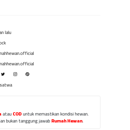
an lalu
ock
ahhewan.official
ahhewan.official
ksatwa
a
atau
COD
untuk memastikan kondisi hewan.
laian bukan tanggung jawab
Rumah Hewan
.