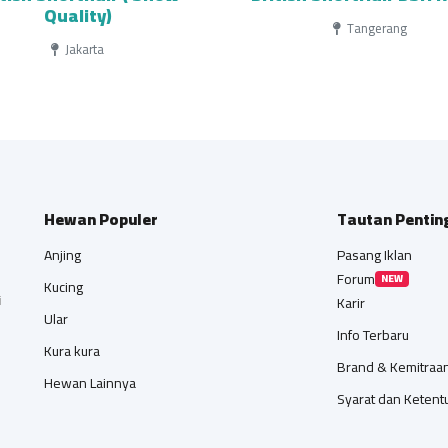
Quality)
Tangerang
Jakarta
Hewan Populer
Tautan Pentin
Anjing
Pasang Iklan
Forum
NEW
Kucing
i
Karir
Ular
Info Terbaru
Kura kura
Brand & Kemitraa
Hewan Lainnya
Syarat dan Ketent