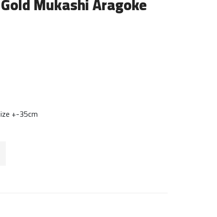
i Gold Mukashi Aragoke
Size +-35cm