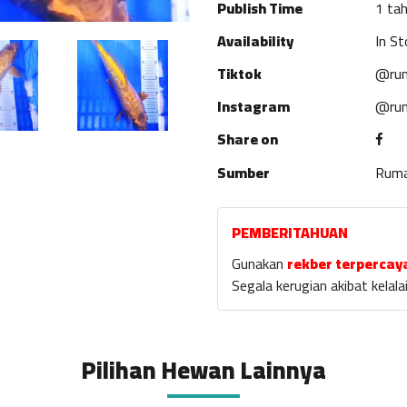
Publish Time
1 tah
Availability
In St
Tiktok
@rum
Instagram
@rum
Share on
Sumber
Rum
PEMBERITAHUAN
Gunakan
rekber terpercay
Segala kerugian akibat kela
Pilihan Hewan Lainnya