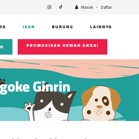
Masuk
Daftar
RA
IKAN
BURUNG
LAINNYA
PROMOSIKAN HEWAN ANDA!
RI
goke Ginrin