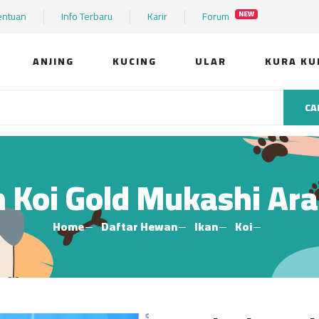
entuan
Info Terbaru
Karir
Forum
NEW
ANJING
KUCING
ULAR
KURA KU
CA
n Koi Gold Mukashi Ara
Home
Daftar Hewan
Ikan
Koi