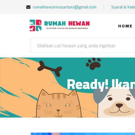
rumahhewannusantara@gmail.com
Syarat & Ket
HOME
Ready! Ika