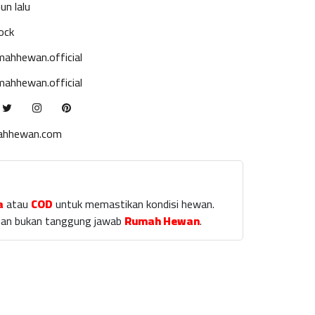
un lalu
ock
ahhewan.official
ahhewan.official
ahhewan.com
a
atau
COD
untuk memastikan kondisi hewan.
laian bukan tanggung jawab
Rumah Hewan
.