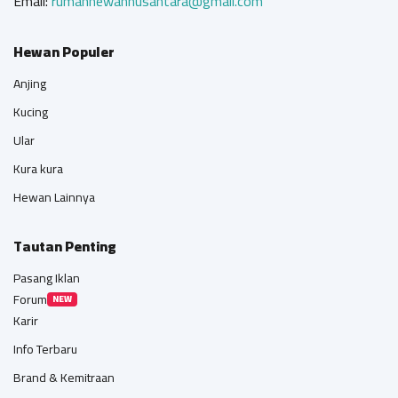
Email:
rumahhewannusantara@gmail.com
Hewan Populer
Anjing
Kucing
Ular
Kura kura
Hewan Lainnya
Tautan Penting
Pasang Iklan
Forum
NEW
Karir
Info Terbaru
Brand & Kemitraan