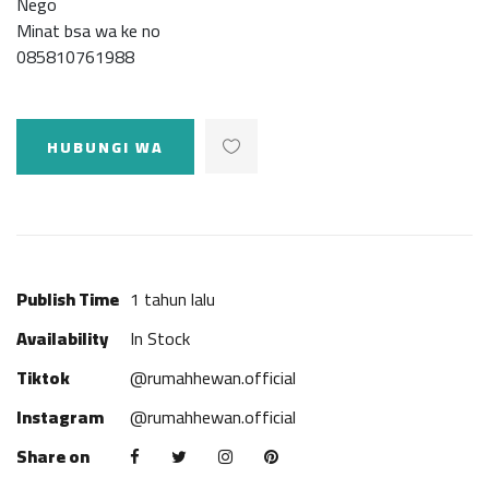
Nego
Minat bsa wa ke no
085810761988
HUBUNGI WA
Publish Time
1 tahun lalu
Availability
In Stock
Tiktok
@rumahhewan.official
Instagram
@rumahhewan.official
Share on