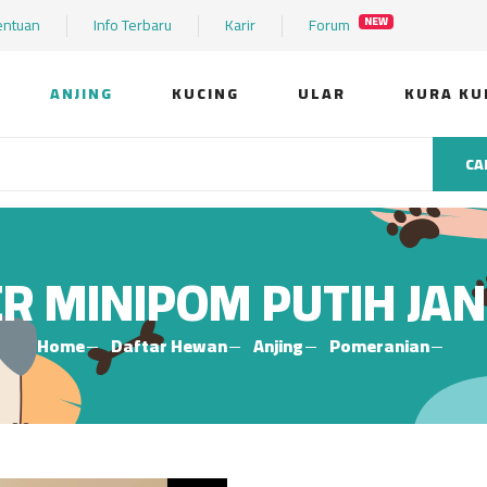
entuan
Info Terbaru
Karir
Forum
NEW
ANJING
KUCING
ULAR
KURA KU
CA
ER MINIPOM PUTIH JAN
Home
Daftar Hewan
Anjing
Pomeranian