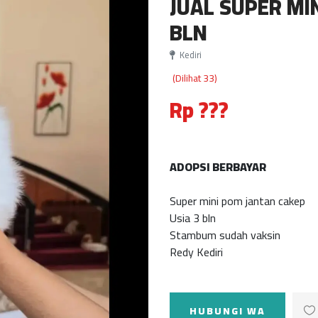
JUAL SUPER MI
BLN
Kediri
(Dilihat 33)
Rp ???
ADOPSI BERBAYAR
Super mini pom jantan cakep
Usia 3 bln
Stambum sudah vaksin
Redy Kediri
HUBUNGI WA