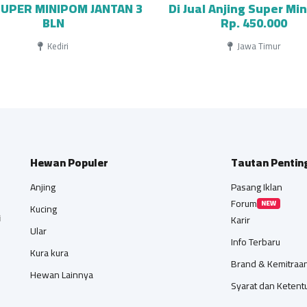
SUPER MINIPOM JANTAN 3
Di Jual Anjing Super Mi
BLN
Rp. 450.000
Kediri
Jawa Timur
Hewan Populer
Tautan Pentin
Anjing
Pasang Iklan
Forum
NEW
Kucing
i
Karir
Ular
Info Terbaru
Kura kura
Brand & Kemitraa
Hewan Lainnya
Syarat dan Ketent