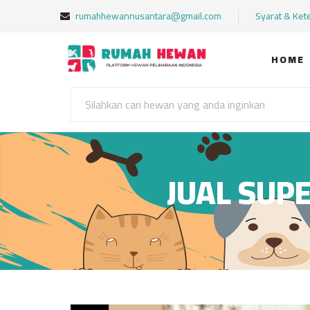
rumahhewannusantara@gmail.com
Syarat & Ket
HOME
JUAL SUP