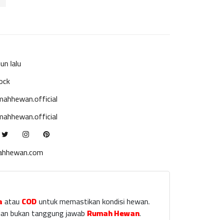
un lalu
ock
ahhewan.official
ahhewan.official
ahhewan.com
a
atau
COD
untuk memastikan kondisi hewan.
laian bukan tanggung jawab
Rumah Hewan
.