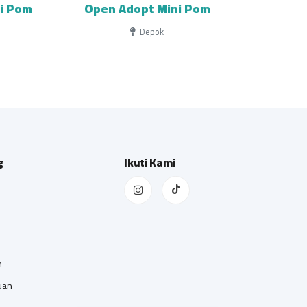
ni Pom
Open Adopt Mini Pom
Depok
g
Ikuti Kami
n
uan