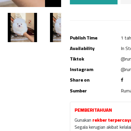
Publish Time
1 tah
Availability
In St
Tiktok
@rum
Instagram
@rum
Share on
Sumber
Rum
PEMBERITAHUAN
Gunakan
rekber terpercay
Segala kerugian akibat kela