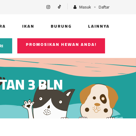
Masuk
Daftar
RA
IKAN
BURUNG
LAINNYA
PROMOSIKAN HEWAN ANDA!
RI
TAN 3 BLN