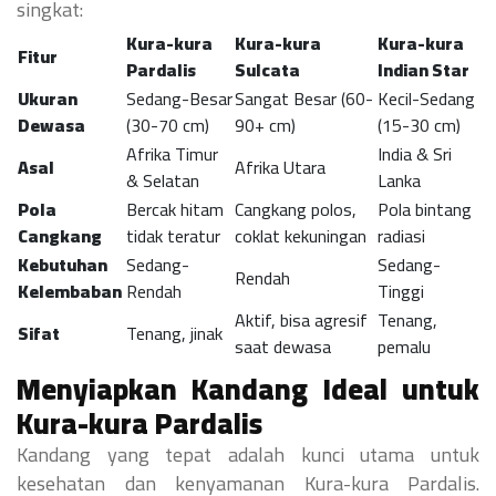
singkat:
Kura-kura
Kura-kura
Kura-kura
Fitur
Pardalis
Sulcata
Indian Star
Ukuran
Sedang-Besar
Sangat Besar (60-
Kecil-Sedang
Dewasa
(30-70 cm)
90+ cm)
(15-30 cm)
Afrika Timur
India & Sri
Asal
Afrika Utara
& Selatan
Lanka
Pola
Bercak hitam
Cangkang polos,
Pola bintang
Cangkang
tidak teratur
coklat kekuningan
radiasi
Kebutuhan
Sedang-
Sedang-
Rendah
Kelembaban
Rendah
Tinggi
Aktif, bisa agresif
Tenang,
Sifat
Tenang, jinak
saat dewasa
pemalu
Menyiapkan Kandang Ideal untuk
Kura-kura Pardalis
Kandang yang tepat adalah kunci utama untuk
kesehatan dan kenyamanan Kura-kura Pardalis.