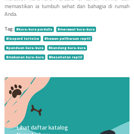
memastikan ia tumbuh sehat dan bahagia di rumah
Anda.
Tag:
#kura-kura pardalis
#merawat kura-kura
#leopard tortoise
#hewan peliharaan reptil
#panduan kura-kura
#kandang kura-kura
#makanan kura-kura
#kesehatan reptil
Lihat daftar katalog