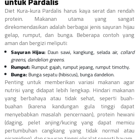
untuk Pardalis
Diet Kura-kura Pardalis harus kaya serat dan rendah
protein. Makanan utama yang sangat
direkomendasikan adalah berbagai jenis sayuran hijau
gelap, rumput, dan bunga. Beberapa contoh yang
aman dan bergizi meliputi:
Sayuran Hijau:
Daun sawi, kangkung, selada air,
collard
greens
,
dandelion greens
.
Rumput:
Rumput gajah, rumput jepang, rumput timothy.
Bunga:
Bunga sepatu (hibiscus), bunga dandelion.
Penting untuk memberikan variasi makanan agar
nutrisi yang didapat lebih lengkap. Hindari makanan
yang berbahaya atau tidak sehat, seperti buah-
buahan (karena kandungan gula tinggi dapat
menyebabkan masalah pencernaan), protein hewani
(daging, pelet anjing/kucing yang dapat memicu
pertumbuhan cangkang yang tidak normal atau
piramiding), dan sayuran tinggi oksalat seperti bayam.