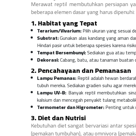
Merawat reptil membutuhkan persiapan yan
beberapa elemen dasar yang harus dipenuhi:
1. Habitat yang Tepat
Terarium/Vivarium:
Pilih ukuran yang sesuai de
Substrat:
Gunakan alas kandang yang aman dan s
Hindari pasir untuk beberapa spesies karena risik
Tempat Bersembunyi:
Sediakan gua atau temp
Dekorasi:
Cabang, batu, atau tanaman buatan 
2. Pencahayaan dan Pemanasan
Lampu Pemanas:
Reptil adalah hewan berdar
tubuh mereka. Sediakan gradien suhu agar mereka 
Lampu UV-B:
Banyak reptil membutuhkan sina
kalsium dan mencegah penyakit tulang metabolik
Termometer dan Higrometer:
Penting untuk 
3. Diet dan Nutrisi
Kebutuhan diet sangat bervariasi antar spesi
(pemakan tumbuhan), atau omnivora (pemaka