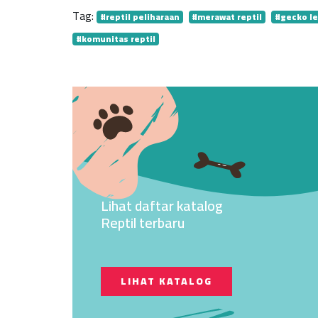
Tag:
#reptil peliharaan
#merawat reptil
#gecko l
#komunitas reptil
Lihat daftar katalog
Reptil terbaru
LIHAT KATALOG