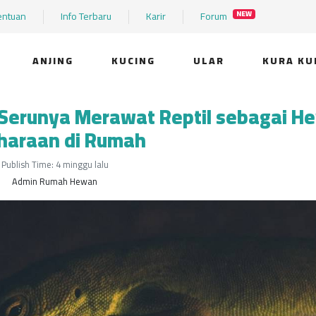
entuan
Info Terbaru
Karir
Forum
NEW
ANJING
KUCING
ULAR
KURA KU
 Serunya Merawat Reptil sebagai H
iharaan di Rumah
Publish Time: 4 minggu lalu
Admin Rumah Hewan