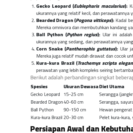
Gecko Leopard (
Eublepharis macularius
):
Ka
ukurannya yang relatif kecil, dan perawatanny
Bearded Dragon (
Pogona vitticeps
):
Kadal ber
Mereka omnivora dan membutuhkan kandang yan
Ball Python (
Python regius
):
Ular ini adala
ukurannya yang sedang, dan perawatannya yang 
Corn Snake (
Pantherophis guttatus
):
Ular ja
Mereka juga relatif mudah dirawat dan cocok un
Kura-kura Brazil (
Trachemys scripta elega
perawatan yang lebih kompleks seiring bertambah
Berikut adalah perbandingan singkat beberapa
Spesies
Ukuran Dewasa
Diet Utama
Gecko Leopard
15-25 cm
Serangga (jangkri
Bearded Dragon
40-60 cm
Serangga, sayur
Ball Python
90-150 cm
Hewan pengerat 
Kura-kura Brazil
20-30 cm
Pelet kura-kura,
Persiapan Awal dan Kebutuh