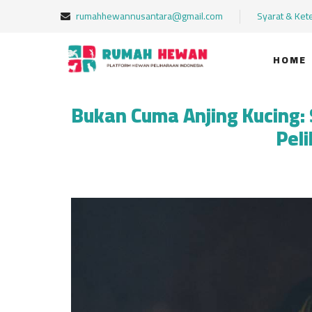
rumahhewannusantara@gmail.com
Syarat & Ket
HOME
Bukan Cuma Anjing Kucing:
Pel