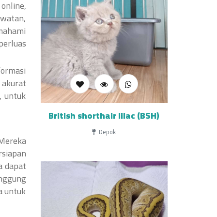
online,
awatan,
emahami
perluas
ormasi
 akurat
, untuk
British shorthair lilac (BSH)
Depok
 Mereka
rsiapan
a dapat
anggung
a untuk