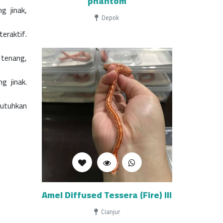
phantom
g jinak,
Depok
eraktif.
 tenang,
g jinak.
butuhkan
Amel Diffused Tessera (Fire) III
Cianjur