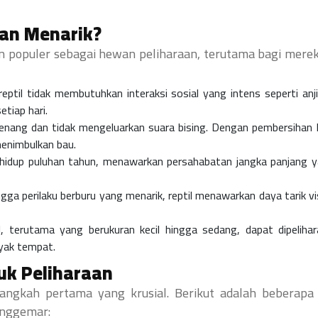
han Menarik?
n populer sebagai hewan peliharaan, terutama bagi mere
eptil tidak membutuhkan interaksi sosial yang intens seperti anj
etiap hari.
nang dan tidak mengeluarkan suara bising. Dengan pembersihan
 menimbulkan bau.
 hidup puluhan tahun, menawarkan persahabatan jangka panjang y
ingga perilaku berburu yang menarik, reptil menawarkan daya tarik v
, terutama yang berukuran kecil hingga sedang, dapat dipeliha
yak tempat.
tuk Peliharaan
langkah pertama yang krusial. Berikut adalah beberapa 
enggemar: