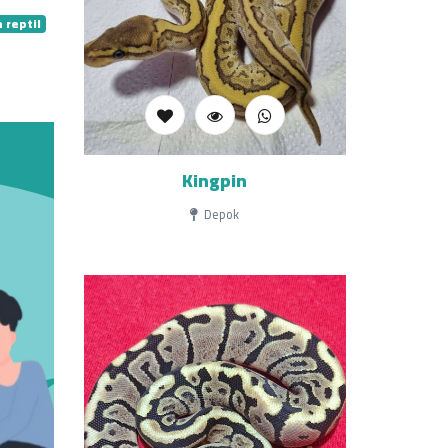
 reptil
Kingpin
Depok