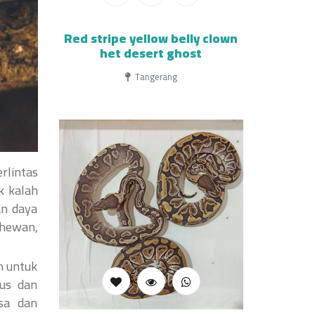
Red stripe yellow belly clown
het desert ghost
Tangerang
rlintas
k kalah
an daya
 hewan,
n untuk
us dan
sa dan