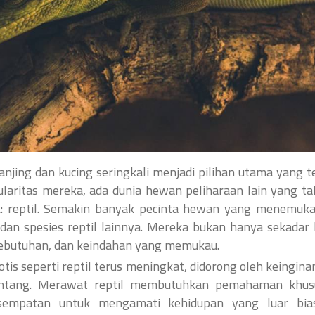
njing dan kucing seringkali menjadi pilihan utama yang te
ularitas mereka, ada dunia hewan peliharaan lain yang ta
 reptil. Semakin banyak pecinta hewan yang menemuk
, dan spesies reptil lainnya. Mereka bukan hanya sekadar
 kebutuhan, dan keindahan yang memukau.
is seperti reptil terus meningkat, didorong oleh keingina
antang. Merawat reptil membutuhkan pemahaman khus
sempatan untuk mengamati kehidupan yang luar bia