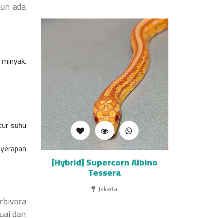
mun ada
 minyak.
tur suhu
nyerapan
[Hybrid] Supercorn Albino
Tessera
Jakarta
rbivora
uai dan