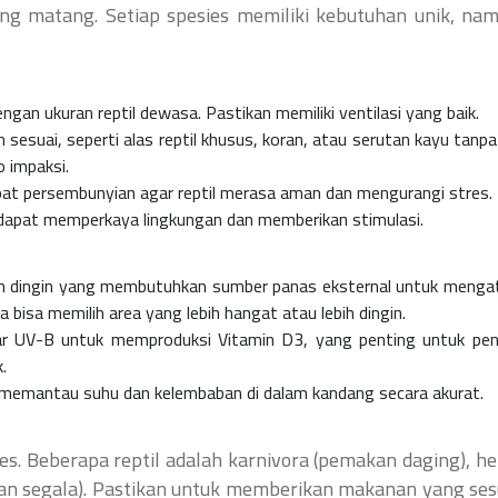
g matang. Setiap spesies memiliki kebutuhan unik, na
ngan ukuran reptil dewasa. Pastikan memiliki ventilasi yang baik.
esuai, seperti alas reptil khusus, koran, atau serutan kayu tanpa
o impaksi.
at persembunyian agar reptil merasa aman dan mengurangi stres.
dapat memperkaya lingkungan dan memberikan stimulasi.
ah dingin yang membutuhkan sumber panas eksternal untuk menga
bisa memilih area yang lebih hangat atau lebih dingin.
r UV-B untuk memproduksi Vitamin D3, yang penting untuk pe
.
memantau suhu dan kelembaban di dalam kandang secara akurat.
es. Beberapa reptil adalah karnivora (pemakan daging), he
n segala). Pastikan untuk memberikan makanan yang ses