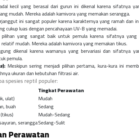
dal kecil yang berasal dari gurun ini dikenal karena sifatnya yan
a yang mudah. Mereka adalah karnivora yang memakan serangga.
janggut ini sangat populer karena karakternya yang ramah dan int
g cukup luas dengan pencahayaan UV-B yang memadai.
h pilihan yang sangat baik untuk pemula karena sifatnya yang
relatif mudah. Mereka adalah karnivora yang memakan tikus.
gung dikenal karena warnanya yang bervariasi dan sifatnya yan
tuk pemula.
ns
):
Meskipun sering menjadi pilihan pertama, kura-kura ini mem
nya ukuran dan kebutuhan filtrasi air.
 spesies reptil populer:
Tingkat Perawatan
k, ulat)
Mudah
an, buah
Sedang
(tikus)
Mudah-Sedang
 sayuran, serangga
Sedang-Sulit
an Perawatan