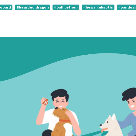
eopard
#bearded dragon
#ball python
#hewan eksotis
#panduan