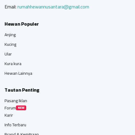
Email:
rumahhewannusantara@gmail.com
Hewan Populer
Anjing
Kucing
Ular
Kura kura
Hewan Lainnya
Tautan Penting
Pasang Iklan
Forum
NEW
Karir
Info Terbaru
Brand & Kemitraan