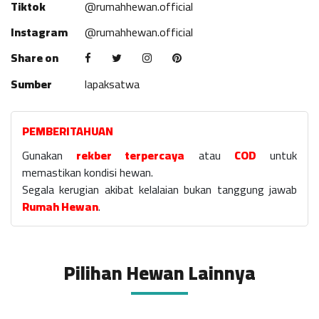
Tiktok
@rumahhewan.official
Instagram
@rumahhewan.official
Share on
Sumber
lapaksatwa
PEMBERITAHUAN
Gunakan
rekber terpercaya
atau
COD
untuk
memastikan kondisi hewan.
Segala kerugian akibat kelalaian bukan tanggung jawab
Rumah Hewan
.
Pilihan Hewan Lainnya