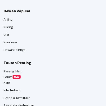
Hewan Populer
Anjing
Kucing
Ular
Kura kura
Hewan Lainnya
Tautan Penting
Pasang Iklan
Forum
NEW
Karir
Info Terbaru
Brand & Kemitraan
Syarat dan Ketentuan