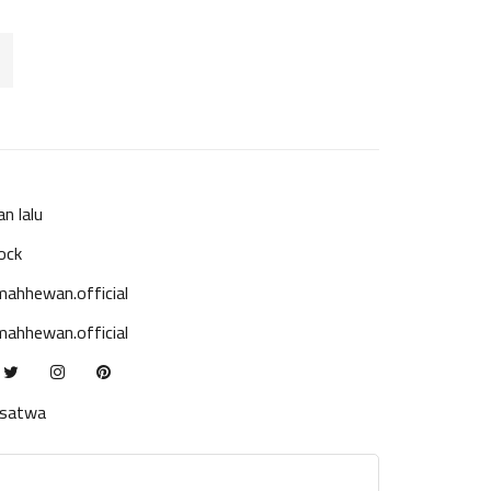
an lalu
ock
ahhewan.official
ahhewan.official
ksatwa