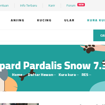
entuan
Info Terbaru
Karir
Forum
NEW
ANJING
KUCING
ULAR
KURA KU
CA
pard Pardalis Snow 7
Home
Daftar Hewan
Kura kura
RES