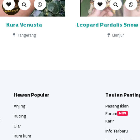
Kura Venusta
Leopard Pardalis Snow
Tangerang
Cianjur
Hewan Populer
Tautan Pentin
Anjing
Pasang Iklan
Forum
NEW
Kucing
i
Karir
Ular
Info Terbaru
Kura kura