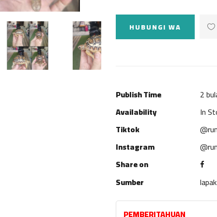
HUBUNGI WA
Publish Time
2 bul
Availability
In St
Tiktok
@rum
Instagram
@rum
Share on
Sumber
lapa
PEMBERITAHUAN