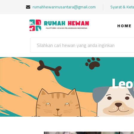
rumahhewannusantara@gmail.com
Syarat & Ket
HOME
Leo