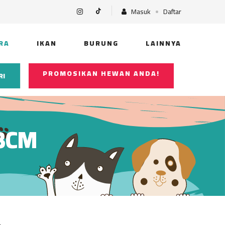
Masuk
Daftar
RA
IKAN
BURUNG
LAINNYA
PROMOSIKAN HEWAN ANDA!
RI
.3CM