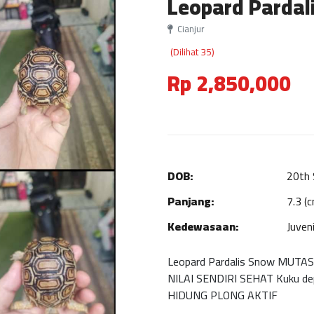
Leopard Pardal
Cianjur
(Dilihat 35)
Rp 2,850,000
DOB:
20th
Panjang:
7.3 (
Kedewasaan:
Juveni
Leopard Pardalis Snow MUTASI
NILAI SENDIRI SEHAT Kuku d
HIDUNG PLONG AKTIF