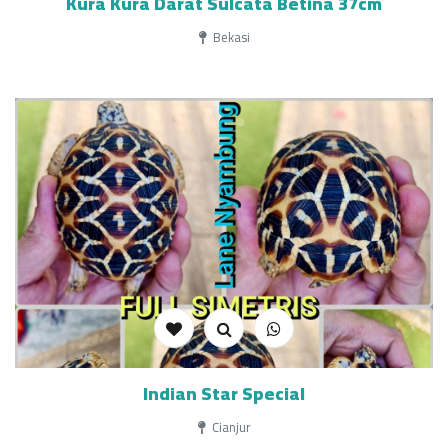
Kura Kura Darat Sulcata Betina 37cm
Bekasi
Indian Star Special
Cianjur