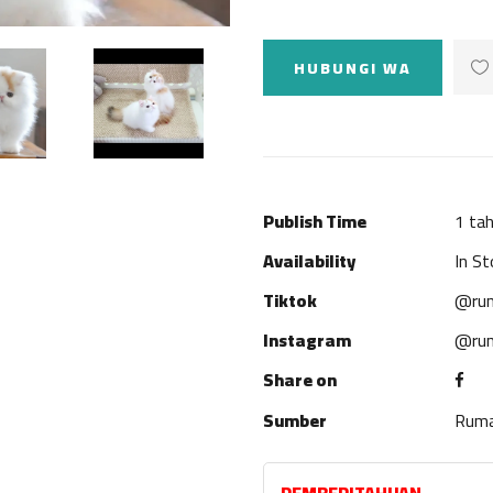
HUBUNGI WA
Publish Time
1 tah
Availability
In St
Tiktok
@rum
Instagram
@rum
Share on
Sumber
Rum