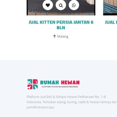
JUAL KITTEN PERSIA JANTAN 6
JUAL 
BLN
Malang
Platform Jual Beli & Adopsi Hewan Peliharaan No. 1 di
Indonesia. Temukan anjing, kucing, reptil & hewan lainnya dar
pemilik terpercaya.