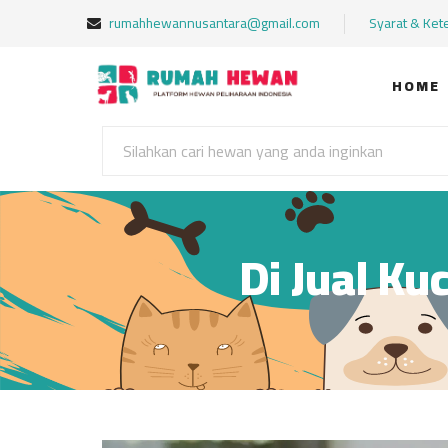
rumahhewannusantara@gmail.com
Syarat & Ket
HOME
Di Jual Ku