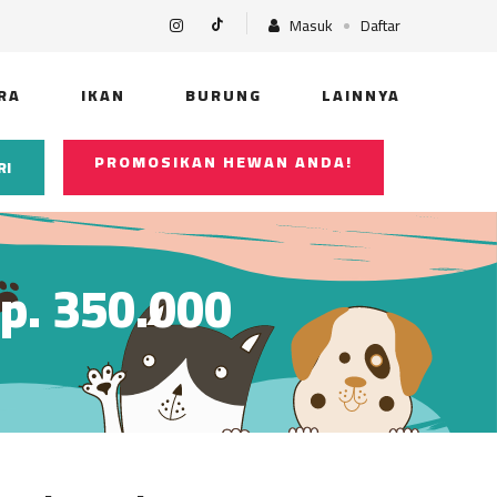
Masuk
Daftar
RA
IKAN
BURUNG
LAINNYA
PROMOSIKAN HEWAN ANDA!
RI
Rp. 350.000