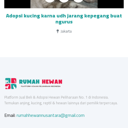
Adopsi kucing karna udh jarang kepegang buat
ngurus
Jakarta
Platform Jual Beli & Adopsi Hewan Peliharaan No. 1 di Indonesia.
Temukan anjing, kucing, reptil & hewan lainnya dari pemilik terpercaya.
Email:
rumahhewannusantara@gmail.com