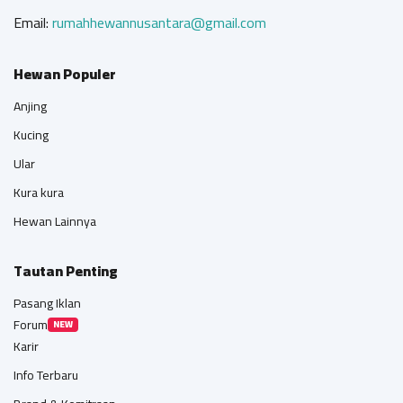
Email:
rumahhewannusantara@gmail.com
Hewan Populer
Anjing
Kucing
Ular
Kura kura
Hewan Lainnya
Tautan Penting
Pasang Iklan
Forum
NEW
Karir
Info Terbaru