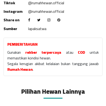
Tiktok
@rumahhewan.official
Instagram
@rumahhewan.official
Share on
Sumber
lapaksatwa
PEMBERITAHUAN
Gunakan
rekber terpercaya
atau
COD
untuk
memastikan kondisi hewan.
Segala kerugian akibat kelalaian bukan tanggung jawab
Rumah Hewan
.
Pilihan Hewan Lainnya