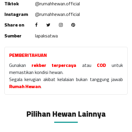
Tiktok
@rumahhewan.official
Instagram
@rumahhewan.official
Share on
Sumber
lapaksatwa
PEMBERITAHUAN
Gunakan
rekber terpercaya
atau
COD
untuk
memastikan kondisi hewan.
Segala kerugian akibat kelalaian bukan tanggung jawab
Rumah Hewan
.
Pilihan Hewan Lainnya