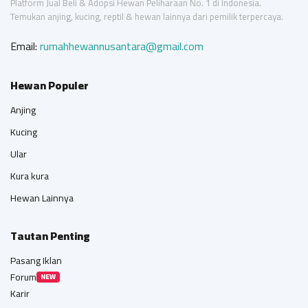
Platform Jual Beli & Adopsi Hewan Peliharaan No. 1 di Indonesia.
Temukan anjing, kucing, reptil & hewan lainnya dari pemilik terpercaya.
Email:
rumahhewannusantara@gmail.com
Hewan Populer
Anjing
Kucing
Ular
Kura kura
Hewan Lainnya
Tautan Penting
Pasang Iklan
Forum
NEW
Karir