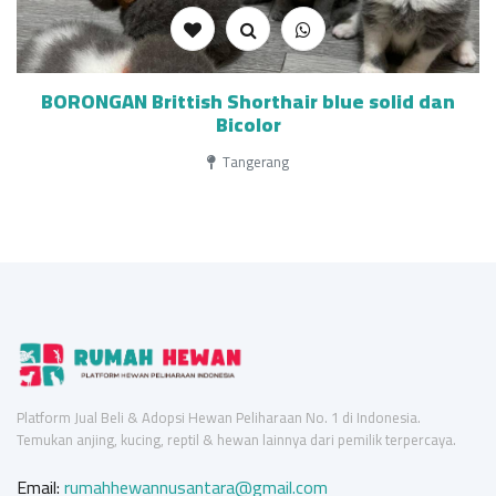
BORONGAN Brittish Shorthair blue solid dan
Bicolor
Tangerang
Platform Jual Beli & Adopsi Hewan Peliharaan No. 1 di Indonesia.
Temukan anjing, kucing, reptil & hewan lainnya dari pemilik terpercaya.
Email:
rumahhewannusantara@gmail.com